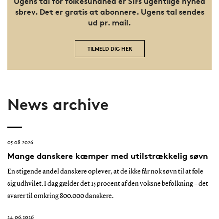
Ugens tal for folkesundhed er SIFs ugentlige nyhed
sbrev. Det er gratis at abonnere. Ugens tal sendes
ud pr. mail.
TILMELD DIG HER
News archive
05.08.2026
Mange danskere kæmper med utilstrækkelig søvn
En stigende andel danskere oplever, at de ikke får nok søvn til at føle
sig udhvilet. I dag gælder det 15 procent af den voksne befolkning – det
svarer til omkring 800.000 danskere.
24.06.2026