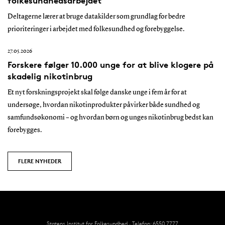
folkesundhedsarbejdet
Deltagerne lærer at bruge datakilder som grundlag for bedre
prioriteringer i arbejdet med folkesundhed og forebyggelse.
27.05.2026
Forskere følger 10.000 unge for at blive klogere på
skadelig nikotinbrug
Et nyt forskningsprojekt skal følge danske unge i fem år for at
undersøge, hvordan nikotinprodukter påvirker både sundhed og
samfundsøkonomi – og hvordan børn og unges nikotinbrug bedst kan
forebygges.
FLERE NYHEDER
Statens Institut for Folkesundhed · Telefon: 6550 7777