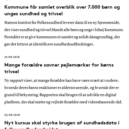
Kommune får samlet overblik over 7.000 børn og
unges sundhed og trivsel
Statens Institut for Folkesundhed leverer data til en ny hjemmeside,
der viser sundhed og trivsel blandt alle børn og unge i Ishøj Kommune.
Formålet er at give kommunen et samlet og solidt datagrundlag, der
gør det lettere at identificere sundhedsudfordringer.
10.06.2026
Mange forældre savner pejlemærker for børns
trivsel
Ny rapport viser, at mange forældre kan have være svært at vurdere,
hvornår deres barns reaktioner er alderssvarende, og hvornår der er
grund til bekymring. Rapporten skal bruges til at udvikle en digital
platform, der skal støtte og vejlede forældre med vidensbaserede råd.
03.06.2026
Nyt kursus skal styrke brugen af sundhedsdata i