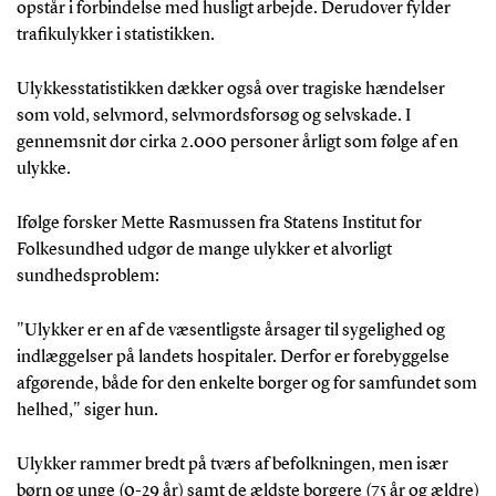
opstår i forbindelse med husligt arbejde. Derudover fylder
trafikulykker i statistikken.
Ulykkesstatistikken dækker også over tragiske hændelser
som vold, selvmord, selvmordsforsøg og selvskade. I
gennemsnit dør cirka 2.000 personer årligt som følge af en
ulykke.
Ifølge forsker Mette Rasmussen fra Statens Institut for
Folkesundhed udgør de mange ulykker et alvorligt
sundhedsproblem:
"Ulykker er en af de væsentligste årsager til sygelighed og
indlæggelser på landets hospitaler. Derfor er forebyggelse
afgørende, både for den enkelte borger og for samfundet som
helhed," siger hun.
Ulykker rammer bredt på tværs af befolkningen, men især
børn og unge (0-29 år) samt de ældste borgere (75 år og ældre)