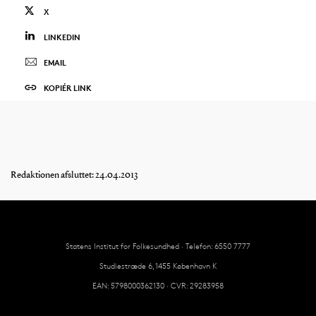
X
LINKEDIN
EMAIL
KOPIÉR LINK
Redaktionen afsluttet: 24.04.2013
Statens Institut for Folkesundhed · Telefon: 6550 7777
Studiestræde 6, 1455 København K
EAN: 5798000362130 · CVR: 29283958