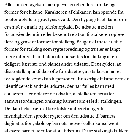
Alle i undersøgelsen har oplevet en eller flere forskellige
former for chikane. Karakteren af chikanen kan spænde fra
telefonopkald til grov fysisk vold. Den hyppigste chikaneform
er sms’er, emails og telefonopkald. De udsatte med en
forudgående intim eller bekendt relation til stalkeren oplever
flere og grovere former for stalking. Brugen af mere subtile
former for stalking som rygtespredning og trusler er langt
mere udbredt blandt dem der udsættes for stalking af en
tidligere kæreste end blandt andre udsatte. Det skyldes, at
disse stalkingtaktikker ofte forudsætter, at stalkeren har et
forudgående kendskab til personen. En særlig chikaneform er
identificeret blandt de udsatte, der har fælles barn med
stalkeren. Her oplever de udsatte, at stalkeren benytter
samværsordningen omkring barnet som et led i stalkingen.
Det kan f.eks. være at lave falske indberetninger til
myndigheder, spreder rygter om den udsatte til barnets
daginstitution, skole og barnets netværk eller konsekvent
aflevere barnet udenfor aftalt tidsrum. Disse stalkingtaktikker