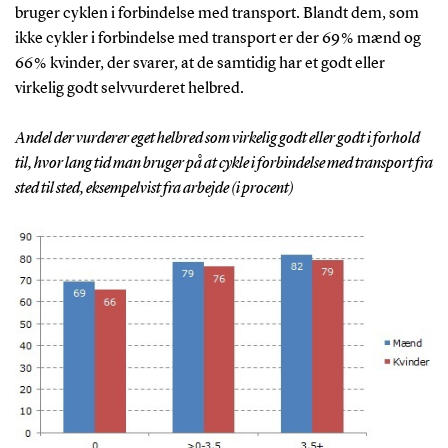
bruger cyklen i forbindelse med transport. Blandt dem, som
ikke cykler i forbindelse med transport er der 69 % mænd og
66 % kvinder, der svarer, at de samtidig har et godt eller
virkelig godt selvvurderet helbred.
Andel der vurderer eget helbred som virkelig godt eller godt i forhold
til, hvor lang tid man bruger på at cykle i forbindelse med transport fra
sted til sted, eksempelvist fra arbejde (i procent)