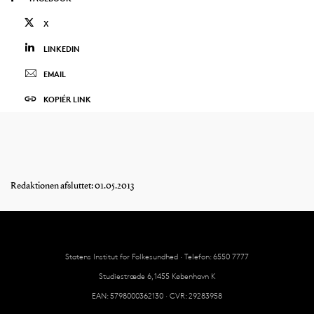
X
LINKEDIN
EMAIL
KOPIÉR LINK
Redaktionen afsluttet: 01.05.2013
Statens Institut for Folkesundhed · Telefon: 6550 7777
Studiestræde 6, 1455 København K
EAN: 5798000362130 · CVR: 29283958