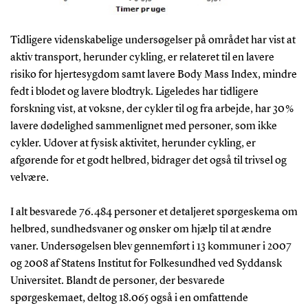
Tidligere videnskabelige undersøgelser på området har vist at
aktiv transport, herunder cykling, er relateret til en lavere
risiko for hjertesygdom samt lavere Body Mass Index, mindre
fedt i blodet og lavere blodtryk. Ligeledes har tidligere
forskning vist, at voksne, der cykler til og fra arbejde, har 30 %
lavere dødelighed sammenlignet med personer, som ikke
cykler. Udover at fysisk aktivitet, herunder cykling, er
afgørende for et godt helbred, bidrager det også til trivsel og
velvære.
I alt besvarede 76.484 personer et detaljeret spørgeskema om
helbred, sundhedsvaner og ønsker om hjælp til at ændre
vaner. Undersøgelsen blev gennemført i 13 kommuner i 2007
og 2008 af Statens Institut for Folkesundhed ved Syddansk
Universitet. Blandt de personer, der besvarede
spørgeskemaet, deltog 18.065 også i en omfattende