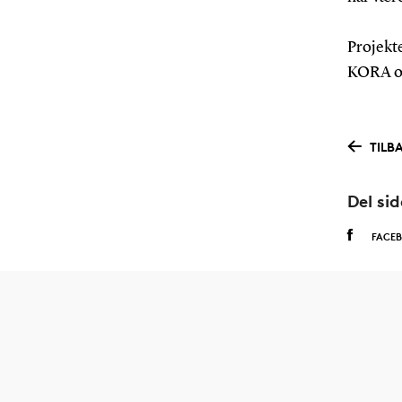
Projekte
KORA og
TILB
Del si
FACE