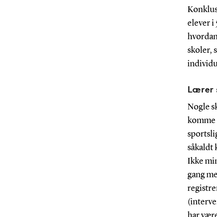
Konklusi
elever i 
hvordan 
skoler, 
individu
Lærer 
Nogle sk
komme i
sportsli
såkaldt 
Ikke min
gang me
registre
(interv
har være