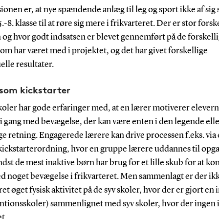
onen er, at nye spændende anlæg til leg og sport ikke af sig s
5.-8. klasse til at røre sig mere i frikvarteret. Der er stor forsk
og hvor godt indsatsen er blevet gennemført på de forskell
som har været med i projektet, og det har givet forskellige
elle resultater.
som kickstarter
oler har gode erfaringer med, at en lærer motiverer eleverne
 gang med bevægelse, der kan være enten i den legende ell
ge retning. Engagerede lærere kan drive processen f.eks. via
kickstarterordning, hvor en gruppe lærere uddannes til opg
dst de mest inaktive børn har brug for et lille skub for at k
d noget bevægelse i frikvarteret. Men sammenlagt er der ik
ret øget fysisk aktivitet på de syv skoler, hvor der er gjort en 
entionsskoler) sammenlignet med syv skoler, hvor der ingen 
t.