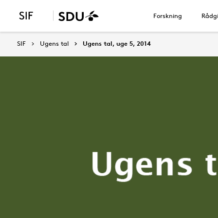
Forskning
Rådgi
SIF
Ugens tal
Ugens tal, uge 5, 2014