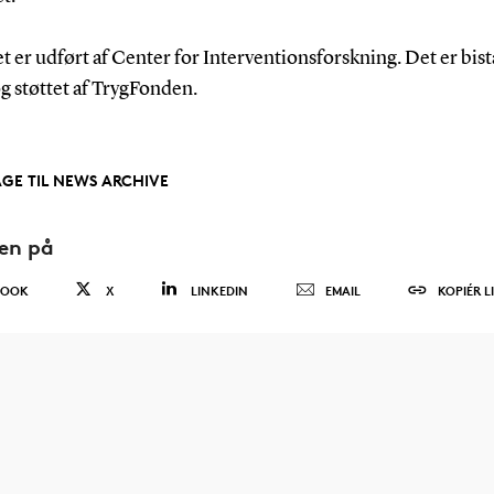
t er udført af Center for Interventionsforskning. Det er bist
 støttet af TrygFonden.
AGE TIL NEWS ARCHIVE
den på
BOOK
X
LINKEDIN
EMAIL
KOPIÉR L