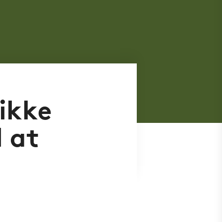
 ikke
l at