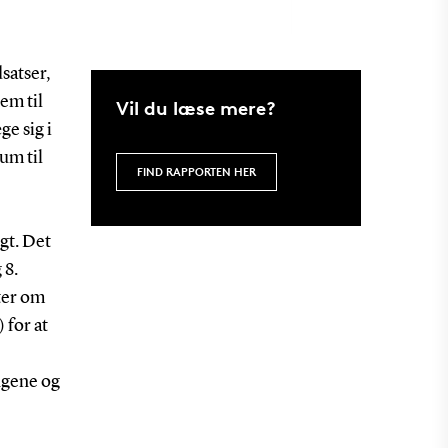
dsatser,
em til
Vil du læse mere?
ge sig i
um til
FIND RAPPORTEN HER
igt. Det
 8.
tter om
 for at
engene og