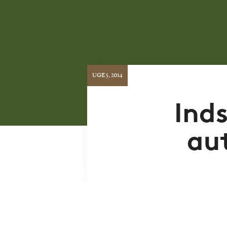
UGE 5, 2014
Inds
aut