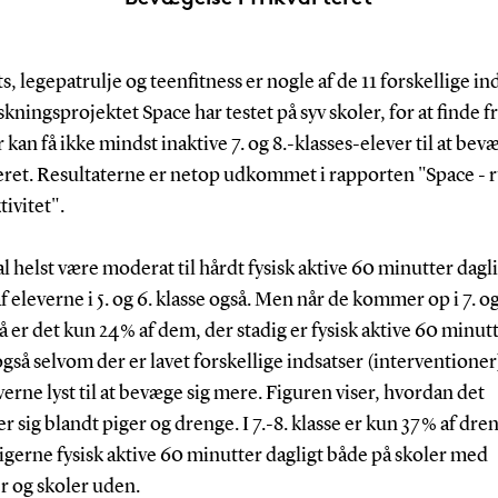
s, legepatrulje og teenfitness er nogle af de 11 forskellige in
kningsprojektet Space har testet på syv skoler, for at finde fr
 kan få ikke mindst inaktive 7. og 8.-klasses-elever til at bevæ
eret. Resultaterne er netop udkommet i rapporten "Space - r
tivitet".
l helst være moderat til hårdt fysisk aktive 60 minutter dagl
af eleverne i 5. og 6. klasse også. Men når de kommer op i 7. og
så er det kun 24 % af dem, der stadig er fysisk aktive 60 minu
gså selvom der er lavet forskellige indsatser (interventioner)
verne lyst til at bevæge sig mere. Figuren viser, hvordan det
r sig blandt piger og drenge. I 7.-8. klasse er kun 37 % af dr
pigerne fysisk aktive 60 minutter dagligt både på skoler med
r og skoler uden.