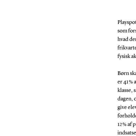
Playspot
som fors
hvad der
frikvart
fysisk ak
Børn ska
er 41 % 
klasse, 
dagen, o
give ele
forholde
12 % af 
indsatse