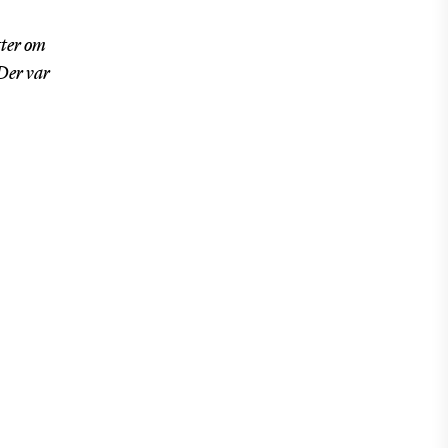
tter om
. Der var