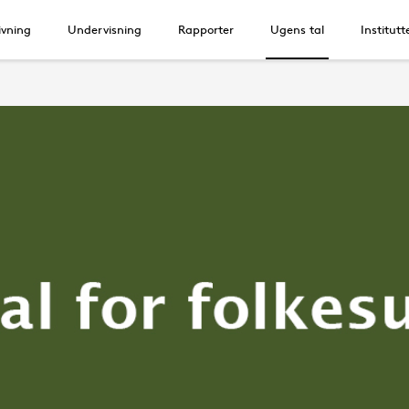
vning
Undervisning
Rapporter
Ugens tal
Institutt