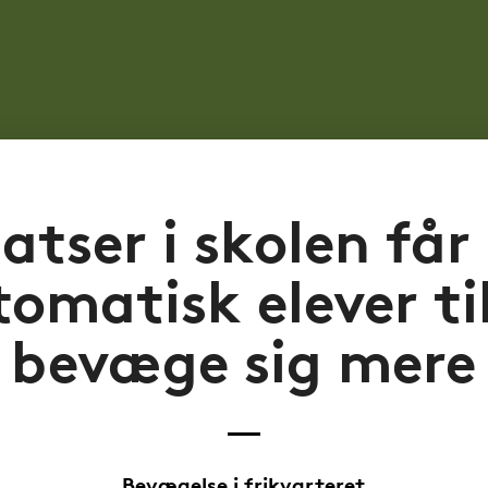
atser i skolen får
omatisk elever ti
bevæge sig mere
Bevægelse i frikvarteret