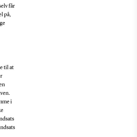
elv får
el på,
ige
 til at
er
 en
aven.
omme i
ke
indsats
indsats