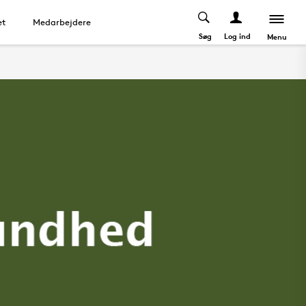
et
Medarbejdere
Søg
Log ind
Menu