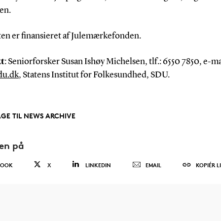
en.
en er finansieret af Julemærkefonden.
t
: Seniorforsker Susan Ishøy Michelsen, tlf.: 6550 7850, e-ma
du.dk
, Statens Institut for Folkesundhed, SDU.
AGE TIL NEWS ARCHIVE
den på
BOOK
X
LINKEDIN
EMAIL
KOPIÉR L