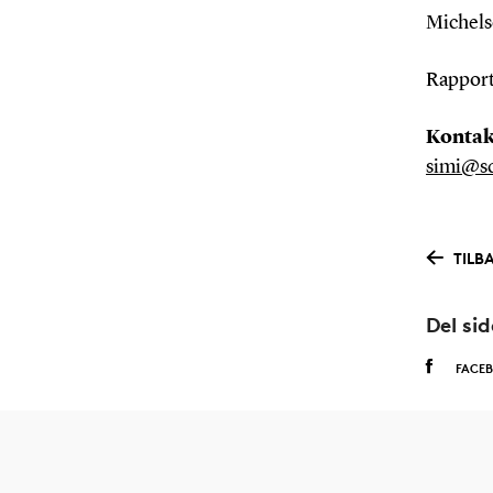
Michels
Rapport
Kontak
simi@s
TILB
Del si
FACE