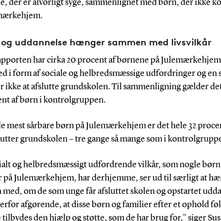
e, der er alvorligt syge, sammenlignet med børn, der ikke 
mærkehjem.
l og uddannelse hænger sammen med livsvilkår
rapporten har cirka 20 procent af børnene på Julemærkehjem
ed i form af sociale og helbredsmæssige udfordringer og en 
or ikke at afslutte grundskolen. Til sammenligning gælder det
ent af børn i kontrolgruppen.
de mest sårbare børn på Julemærkehjem er det hele 32 proce
slutter grundskolen – tre gange så mange som i kontrolgrupp
ialt og helbredsmæssigt udfordrende vilkår, som nogle børn
på Julemærkehjem, har derhjemme, ser ud til særligt at h
med, om de som unge får afsluttet skolen og opstartet udd
erfor afgørende, at disse børn og familier efter et ophold fø
tilbydes den hjælp og støtte, som de har brug for,” siger Su