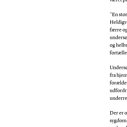
”En sto
Heldigvi
færre op
undersøg
og helbr
fortæll
Undersø
fra hjem
forælder
udfordr
underret
Der er 
sygdom e