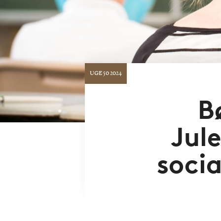
UGE 50 2024
B
Jul
soci