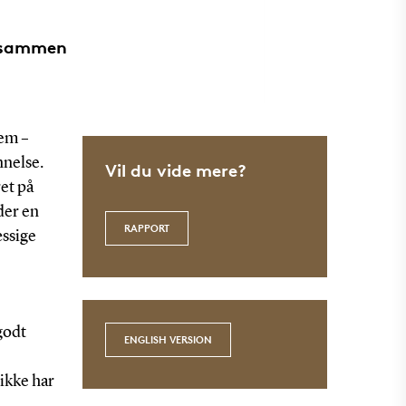
e sammen
jem –
nnelse.
Vil du vide mere?
et på
der en
RAPPORT
ssige
godt
ENGLISH VERSION
ikke har