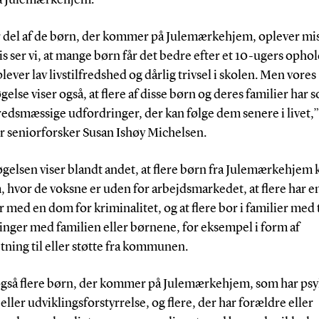
r del af de børn, der kommer på Julemærkehjem, oplever mist
s ser vi, at mange børn får det bedre efter et 10-ugers ophol
lever lav livstilfredshed og dårlig trivsel i skolen. Men vores
else viser også, at flere af disse børn og deres familier har s
edsmæssige udfordringer, der kan følge dem senere i livet,”
er seniorforsker Susan Ishøy Michelsen.
gelsen viser blandt andet, at flere børn fra Julemærkehje
, hvor de voksne er uden for arbejdsmarkedet, at flere har e
 med en dom for kriminalitet, og at flere bor i familier med
inger med familien eller børnene, for eksempel i form af
ning til eller støtte fra kommunen.
også flere børn, der kommer på Julemærkehjem, som har psy
ller udviklingsforstyrrelse, og flere, der har forældre eller