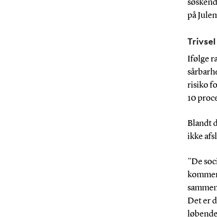
søskend
på Jule
Trivse
Ifølge 
sårbarh
risiko f
10 proc
Blandt 
ikke af
”De soc
kommer 
sammen 
Det er d
løbende 