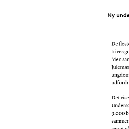
Ny unde
De fles
trives 
Men sam
Julemær
ungdoms
udfordri
Det vise
Undersøg
9.000 bø
sammenl
været p