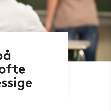
på
ofte
ssige