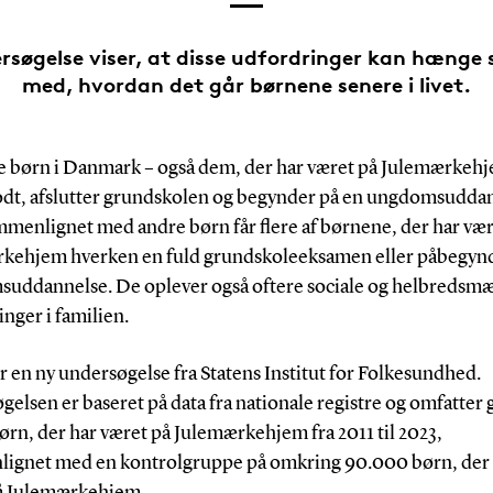
rsøgelse viser, at disse udfordringer kan hæng
med, hvordan det går børnene senere i livet.
te børn i Danmark – også dem, der har været på Julemærkeh
godt, afslutter grundskolen og begynder på en ungdomsudda
menlignet med andre børn får flere af børnene, der har vær
kehjem hverken en fuld grundskoleeksamen eller påbegyn
uddannelse. De oplever også oftere sociale og helbredsmæ
nger i familien.
r en ny undersøgelse fra Statens Institut for Folkesundhed.
elsen er baseret på data fra nationale registre og omfatter 
rn, der har været på Julemærkehjem fra 2011 til 2023,
ignet med en kontrolgruppe på omkring 90.000 børn, der 
å Julemærkehjem.