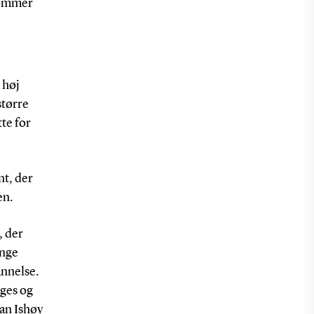
kommer
 høj
større
te for
nt, der
en.
, der
ænge
annelse.
lges og
san Ishøy