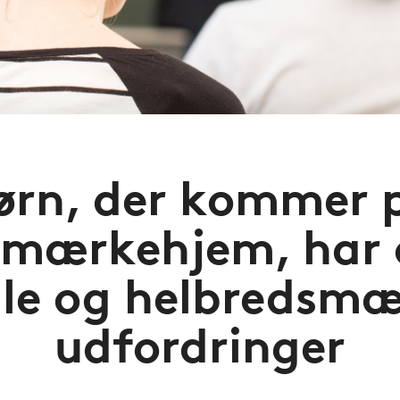
ørn, der kommer 
emærkehjem, har 
ale og helbredsmæ
udfordringer