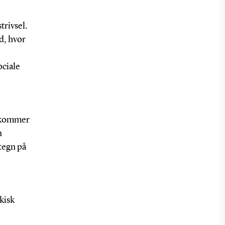
rivsel.
d, hvor
ociale
m kommer
n
 tegn på
kisk