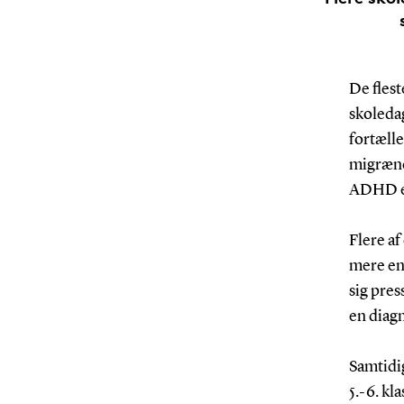
De fles
skoleda
fortælle
migræne
ADHD el
Flere af
mere en
sig pre
en diag
Samtidig
5.-6. kl