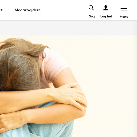
et
Medarbejdere
Søg
Log ind
Menu