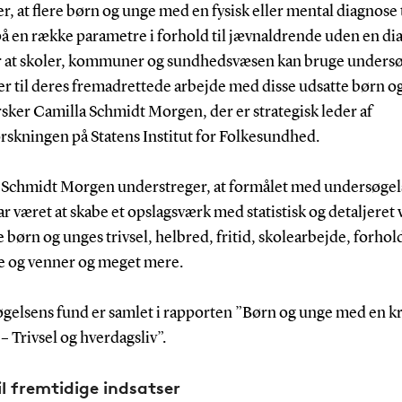
er, at flere børn og unge med en fysisk eller mental diagnose 
på en række parametre i forhold til jævnaldrende uden en di
r at skoler, kommuner og sundhedsvæsen kan bruge unders
er til deres fremadrettede arbejde med disse udsatte børn o
rsker Camilla Schmidt Morgen, der er strategisk leder af
rskningen på Statens Institut for Folkesundhed.
 Schmidt Morgen understreger, at formålet med undersøge
r været at skabe et opslagsværk med statistisk og detaljeret
 børn og unges trivsel, helbred, fritid, skolearbejde, forhold
e og venner og meget mere.
gelsens fund er samlet i rapporten ”Børn og unge med en k
 Trivsel og hverdagsliv”.
il fremtidige indsatser