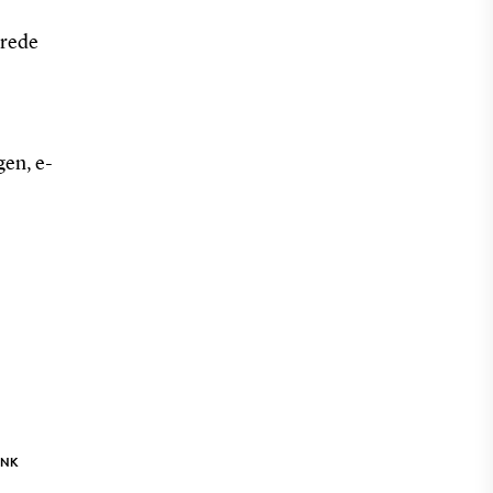
erede
gen, e
-
INK