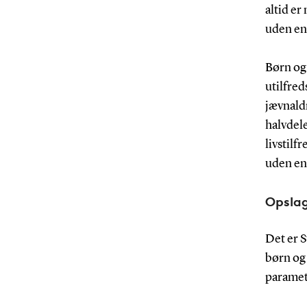
altid er
uden en
Børn og
utilfred
jævnald
halvdele
livstil
uden en
Opsla
Det er 
børn og 
paramet