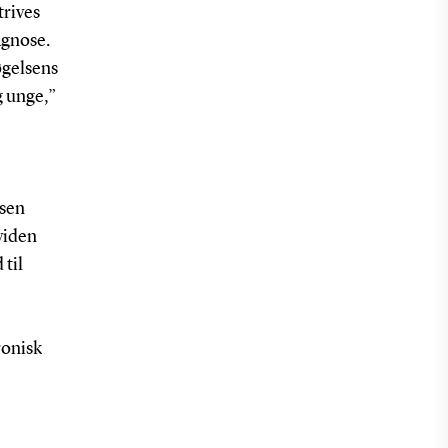
trives
agnose.
øgelsens
g unge,”
lsen
 viden
 til
ronisk