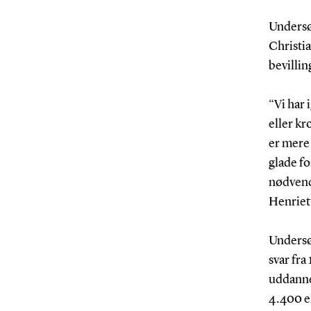
Undersø
Christi
bevillin
“Vi har 
eller kr
er mere
glade fo
nødvendi
Henriet
Undersøg
svar fra
uddannel
4.400 el