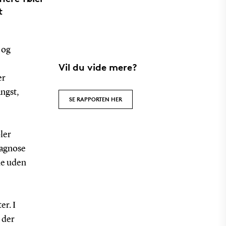
t
 og
Vil du vide mere?
er
ngst,
SE RAPPORTEN HER
øler
iagnose
ne uden
er. I
 der