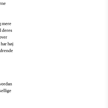
erne
g mere
il deres
over
 har høj
ldrende
hvordan
kellige