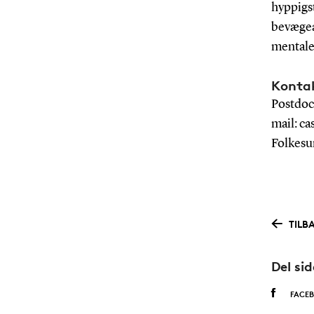
hyppigst
bevægea
mentale
Konta
Postdoc
mail: c
Folkesu
TILB
Del si
FACE