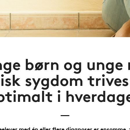
ge børn og unge
isk sygdom trives
ptimalt i hverdag
leelever med én eller flere diagnoser er ensomme, f