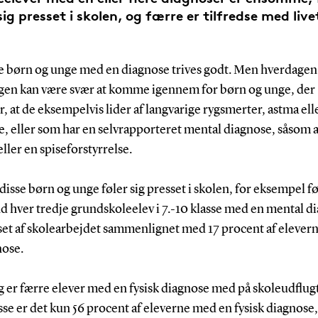
sig presset i skolen, og færre er tilfredse med live
te børn og unge med en diagnose trives godt. Men hverdagen
gen kan være svær at komme igennem for børn og unge, der
r, at de eksempelvis lider af langvarige rygsmerter, astma ell
, eller som har en selvrapporteret mental diagnose, såsom a
ler en spiseforstyrrelse.
 disse børn og unge føler sig presset i skolen, for eksempel f
d hver tredje grundskoleelev i 7.-10 klasse med en mental d
sset af skolearbejdet sammenlignet med 17 procent af elever
nose.
 er færre elever med en fysisk diagnose med på skoleudflugt
asse er det kun 56 procent af eleverne med en fysisk diagnose,