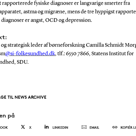
 rapporterede fysiske diagnoser er langvarige smerter fra
pparatet, astma og migræne, mens de tre hyppigst rapport
 diagnoser er angst, OCD og depression.
kt:
 og strategisk leder af børneforskning Camilla Schmidt Mor
asm
@si-folkesundhed.dk
, tlf.: 6550 7866, Statens Institut for
ndhed, SDU.
AGE TIL NEWS ARCHIVE
den på
BOOK
X
LINKEDIN
EMAIL
KOPIÉR L