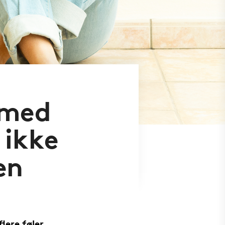
 med
 ikke
en
lere føler