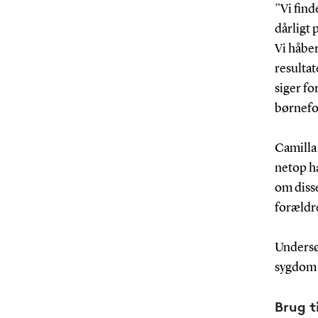
”Vi find
dårligt 
Vi håbe
resultat
siger fo
børnefo
Camilla
netop ha
om disse
forældr
Undersø
sygdom –
Brug t