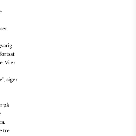
e
tser.
gvarig
fortsat
. Vi er
”, siger
r på
e
ca.
e tre