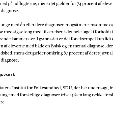
 med på udflugterne, mens det gælder for 74 procent af elev
 diagnose.
 unge med én eller flere diagnoser er også mere ensomme o
se med sig selv og med tilværelsen i det hele taget i forhold t
rende kammerater. I gymnasiet er det for eksempel kun lidt 
n af eleverne med både en fysisk og en mental diagnose, der
fredshed, mens det gælder omkring 87 procent af deres jævna
 diagnose.
gsværk
Statens Institut for Folkesundhed, SDU, der har undersøgt, 
unge med forskellige diagnoser trives på en lang række fors
re.