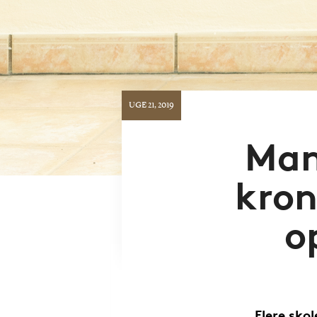
UGE 21, 2019
Man
kron
o
Flere sko