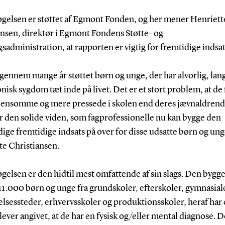
gelsen er støttet af Egmont Fonden, og her mener Henriett
ansen, direktør i Egmont Fondens Støtte- og
gsadministration, at rapporten er vigtig for fremtidige indsa
igennem mange år støttet børn og unge, der har alvorlig, lan
onisk sygdom tæt inde på livet. Det er et stort problem, at de 
 ensomme og mere pressede i skolen end deres jævnaldrende
r den solide viden, som fagprofessionelle nu kan bygge den
ge fremtidige indsats på over for disse udsatte børn og unge
te Christiansen.
elsen er den hidtil mest omfattende af sin slags. Den bygge
 11.000 børn og unge fra grundskoler, efterskoler, gymnasial
sessteder, erhvervsskoler og produktionsskoler, heraf har 
ever angivet, at de har en fysisk og/eller mental diagnose. D