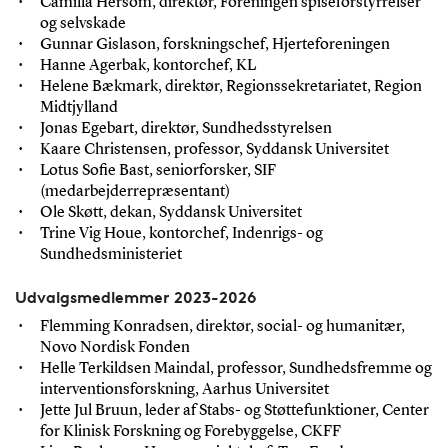
Camilla Hersom, direktør, Foreningen spiseforstyrrelser
og selvskade
Gunnar Gislason, forskningschef, Hjerteforeningen
Hanne Agerbak, kontorchef, KL
Helene Bækmark, direktør, Regionssekretariatet, Region
Midtjylland
Jonas Egebart, direktør, Sundhedsstyrelsen
Kaare Christensen, professor, Syddansk Universitet
Lotus Sofie Bast, seniorforsker, SIF
(medarbejderrepræsentant)
Ole Skøtt, dekan, Syddansk Universitet
Trine Vig Houe, kontorchef, Indenrigs- og
Sundhedsministeriet
Udvalgsmedlemmer 2023-2026
Flemming Konradsen, direktør, social- og humanitær,
Novo Nordisk Fonden
Helle Terkildsen Maindal, professor, Sundhedsfremme og
interventionsforskning, Aarhus Universitet
Jette Jul Bruun, leder af Stabs- og Støttefunktioner, Center
for Klinisk Forskning og Forebyggelse, CKFF