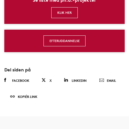
Se liste med ph.d.-projekter
KLIK HER
EFTERUDDANNELSE
Del siden på
FACEBOOK
X
LINKEDIN
EMAIL
KOPIÉR LINK