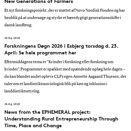
New Generations of Farmers
Et nyt forskningsprojekt, der er støttet af Novo Nordisk Fonden og har
henblik på at undersøge og styrke et bæredygtigt generationsskifte i
dansk landbrug.
16.04.2026
Forskningens Døgn 2026 i Esbjerg torsdag d. 23.
April: Se hele programmet her
Eftermiddagens tema er ”Kvinder i forskning eller forskning om
kvinder”. Programmet er spækket med spændende oplæg hele dagen –
du kan blandet andet opleve CLFs egen Annette Aagaard Thuesen, der
taler om et landistriktssociologisk blik på køn og inklusion i
landdistriktsstyring.
16.04.2026
News from the EPHEMERAL project:
Understanding Rural Entrepreneurship Through
Time, Place and Change