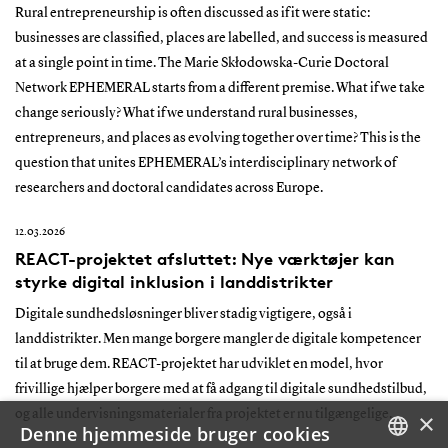
Rural entrepreneurship is often discussed as if it were static:
businesses are classified, places are labelled, and success is measured
at a single point in time. The Marie Skłodowska-Curie Doctoral
Network EPHEMERAL starts from a different premise. What if we take
change seriously? What if we understand rural businesses,
entrepreneurs, and places as evolving together over time? This is the
question that unites EPHEMERAL’s interdisciplinary network of
researchers and doctoral candidates across Europe.
12.03.2026
REACT-projektet afsluttet: Nye værktøjer kan
styrke digital inklusion i landdistrikter
Digitale sundhedsløsninger bliver stadig vigtigere, også i
landdistrikter. Men mange borgere mangler de digitale kompetencer
til at bruge dem. REACT-projektet har udviklet en model, hvor
frivillige hjælper borgere med at få adgang til digitale sundhedstilbud,
og alle undervisningsmaterialer fra projektet er nu tilgængelige.
×
Denne hjemmeside bruger cookies