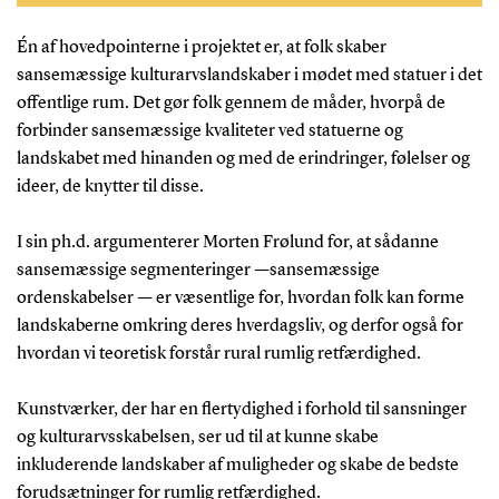
handler det om, at det sansemæssige rum også har
en betydning for folks hverdagsliv, og at folk
Én af hovedpointerne i projektet er, at folk skaber
forbinder forskellige sansede erindringer, følelser og
sansemæssige kulturarvslandskaber i mødet med statuer i det
ideer til kunstværker og dermed skaber forskellige
offentlige rum. Det gør folk gennem de måder, hvorpå de
sansemæssige kulturarvslandskaber.
forbinder sansemæssige kvaliteter ved statuerne og
landskabet med hinanden og med de erindringer, følelser og
ideer, de knytter til disse.
I sin ph.d. argumenterer Morten Frølund for, at sådanne
sansemæssige segmenteringer —sansemæssige
ordenskabelser — er væsentlige for, hvordan folk kan forme
landskaberne omkring deres hverdagsliv, og derfor også for
hvordan vi teoretisk forstår rural rumlig retfærdighed.
Kunstværker, der har en flertydighed i forhold til sansninger
og kulturarvsskabelsen, ser ud til at kunne skabe
inkluderende landskaber af muligheder og skabe de bedste
forudsætninger for rumlig retfærdighed.