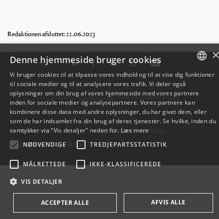
Redaktionen afsluttet: 22.06.2023
Denne hjemmeside bruger cookies
Vi bruger cookies til at tilpasse vores indhold og til at vise dig funktioner
til sociale medier og til at analysere vores trafik. Vi deler også
DANISH
oplysninger om din brug af vores hjemmeside med vores partnere
TLF: 6550 1000 ·
SDU@SDU.DK
· CVR-NR: 29283958 ·
EAN
inden for sociale medier og analysepartnere. Vores partnere kan
ENGLISH
kombinere disse data med andre oplysninger, du har givet dem, eller
som de har indsamlet fra din brug af deres tjenester. Se hvilke, inden du
DANISH
samtykker via "Vis detaljer" neden for.
Læs mere
SDU VEJVISER
JOB OG KARRIERE PÅ SDU
NØDVENDIGE
TREDJEPARTSSTATISTIK
DATABESKYTTELSE PÅ SDU
MÅLRETTEDE
IKKE-KLASSIFICEREDE
VIS DETALJER
AFVIS ALLE
ACCEPTER ALLE