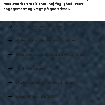
med stærke traditioner, høj faglighed, stort
engagement og vægt på god trivsel.
Videnskabelige stillinger
Videnskabelige deltidsstillinger
Tekniske og administrative stillinger
Ph.d.-stillinger
Studentermedhjælperstillinger
Elevstillinger på SDU