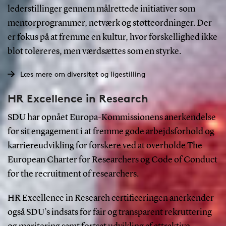
lederstillinger gennem målrettede initiativer som
mentorprogrammer, netværk og støtteordninger. Der
er fokus på at fremme en kultur, hvor forskellighed ikke
blot tolereres, men værdsættes som en styrke.
Læs mere om diversitet og ligestilling
HR Excellence in Research
SDU har opnået Europa-Kommissionens anerkendelse
for sit engagement i at fremme gode arbejdsforhold og
karriereudvikling for forskere ved at overholde The
European Charter for Researchers og Code of Conduct
for the recruitment of researchers.
HR Excellence in Research certificeringen anerkender
også SDU’s indsats for fair og transparent rekruttering