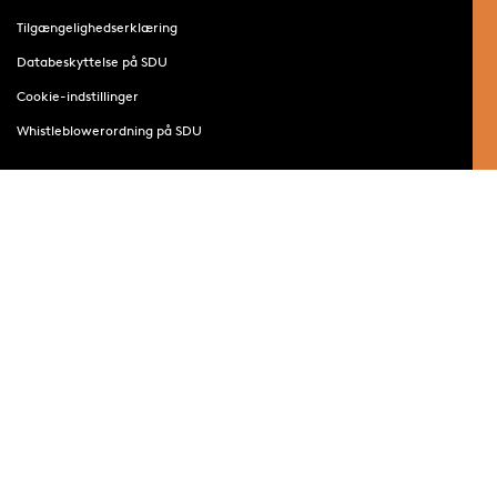
Tilgængelighedserklæring
Databeskyttelse på SDU
Cookie-indstillinger
Whistleblowerordning på SDU