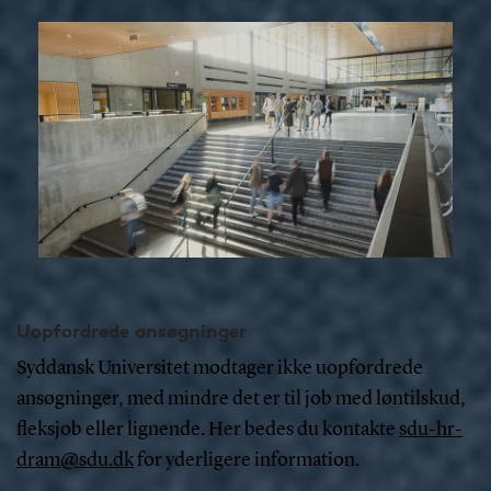
Uopfordrede ansøgninger
Syddansk Universitet modtager ikke uopfordrede
ansøgninger, med mindre det er til job med løntilskud,
fleksjob eller lignende. Her bedes du kontakte
sdu-hr-
dram@sdu.dk
for yderligere information.