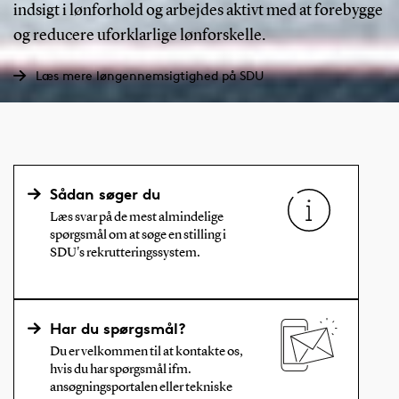
indsigt i lønforhold og arbejdes aktivt med at forebygge
og reducere uforklarlige lønforskelle.
Læs mere løngennemsigtighed på SDU
Sådan søger du
Læs svar på de mest almindelige
spørgsmål om at søge en stilling i
SDU's rekrutteringssystem.
Har du spørgsmål?
Du er velkommen til at kontakte os,
hvis du har spørgsmål ifm.
ansøgningsportalen eller tekniske