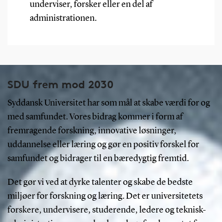
underviser, forsker eller en del af
administrationen.
SDU frem mod 2030
Syddansk Universitet har som mål at skabe værdi for og
med samfundet. Vores bidrag kommer i form af
fremragende forskning, innovative løsninger,
uddannelse eller læring og gør en positiv forskel for
samfundet og bidrager til en bæredygtig fremtid.
Det gør vi ved at dyrke talenter og skabe de bedste
miljøer for forskning og læring. Det er universitetets
forskere, undervisere, studerende, ledere og teknisk-