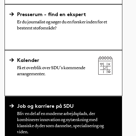
Presserum - find en ekspert
Er du journalist og søger du en forsker inden for et
bestemt stofområde?
Kalender
Få et overblik over SDU's kommende
arrangementer.
Job og karriere på SDU
Bliv en del af en moderne arbejdsplads, der
kombinerer innovation og nytænkning med
klassiske dyder som dannelse, specialisering og
viden.