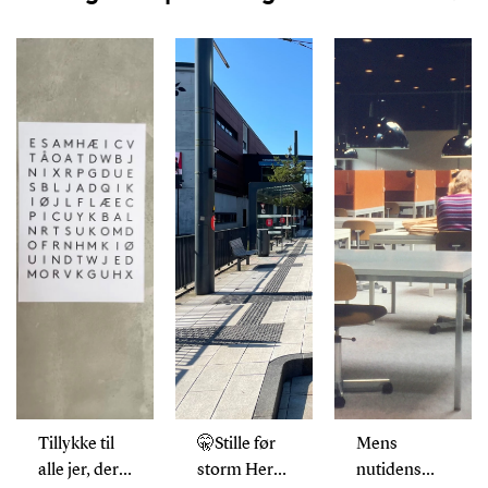
Tillykke til
🤫Stille før
Mens
alle jer, der
storm Her
nutidens