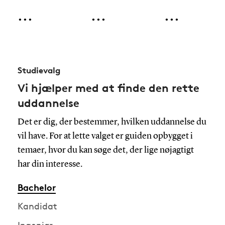
er blevet
er godt nok
studerende
...
...
...
tilbudt en
stille på
holder
studieplads
campus.
sommerferie,
på Syddansk
Men
skruer vi - i
Universitet i
heldigvis er
anledning af
Odense,
der kun en
at
Studievalg
Sønderborg,
måneds tid
universitetet
Vi hjælper med at finde den rette
Esbjerg,
til, at alle
fylder 60 år i
Kolding og
gange,
år 🎉 - tiden
uddannelse
Vejle 🎓 Vi
laboratorier
tilbage til
Det er dig, der bestemmer, hvilken uddannelse du
glæder os til
og
Odense
vil have. For at lette valget er guiden opbygget i
at se jer til
auditorier
Universitet,
studiestart i
igen bliver
som det tog
temaer, hvor du kan søge det, der lige nøjagtigt
fyldt. Og vi
sig ud i
har din interesse.
glæder os til
1970’erne
a
Bachelor
Kandidat