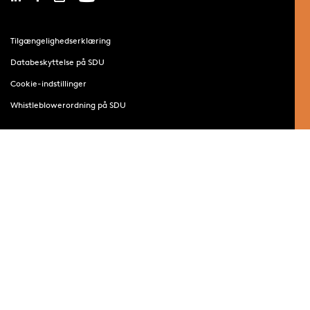
Tilgængelighedserklæring
Databeskyttelse på SDU
Cookie-indstillinger
Whistleblowerordning på SDU