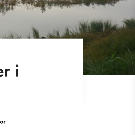
r i
for