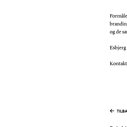
Formålet
branding
og de sæ
Esbjerg
Kontakt
TILB