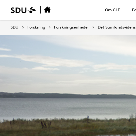
Om CLF
Fo
SDU
Forskning
Forskningsenheder
Det Samfundsvidensk