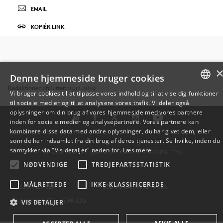
EMAIL
KOPIÉR LINK
Denne hjemmeside bruger cookies
Redaktionen afsluttet: 03.12.2019
Vi bruger cookies til at tilpasse vores indhold og til at vise dig funktioner
til sociale medier og til at analysere vores trafik. Vi deler også
DANISH
oplysninger om din brug af vores hjemmeside med vores partnere
inden for sociale medier og analysepartnere. Vores partnere kan
ENGLISH
kombinere disse data med andre oplysninger, du har givet dem, eller
som de har indsamlet fra din brug af deres tjenester. Se hvilke, inden du
DANISH
samtykker via "Vis detaljer" neden for.
Læs mere
TLF: 6550 1000 ·
SDU@SDU.DK
· CVR-NR: 29283958 ·
EAN
NØDVENDIGE
TREDJEPARTSSTATISTIK
MÅLRETTEDE
IKKE-KLASSIFICEREDE
SDU VEJVISER
JOB OG KARRIERE PÅ SDU
DATABESKYTTELSE PÅ SDU
VIS DETALJER