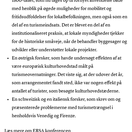
1800-tallet, som nu tages op til fornyet anvendelse både
med henblik på øgede muligheder for mobilitet og
fritidsudfoldelser for lokalbefolkningen, men også som en
del af en turismeindsats. Det er blevet en del af en
institutionaliseret praksis, at lokale myndigheder tjekker
for de historiske småveje, når de behandler byggesager og
udvikler eller understøtter lokale projekter.
En østrigsk forsker, som havde undersøgt effekten af at
være europæisk kulturhovedstad målt på
turismeovernatninger. Det viste sig, at der udover det år,
som arrangementet fandt sted, ikke var nogen effekt på
antallet af turister, som besøgte kulturhovedstæderne.
En schweizisk og en italiensk forsker, som skrev om og
præsenterede problemerne med turismetrængsel i
henholdsvis Venedig og Firenze.
Læs mere om
ERSA konferencen