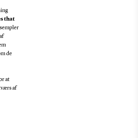
ning
s that
ksempler
af
lem
om de
or at
tværs af