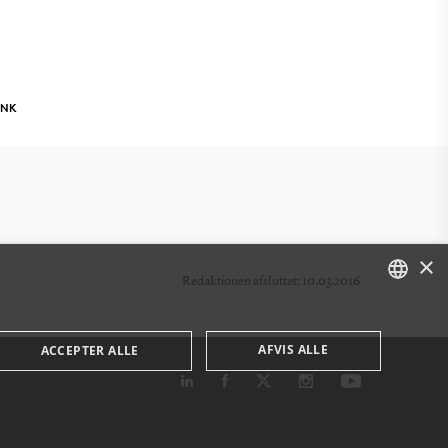
INK
×
Redaktionen afsluttet: 10.03.2016
DANISH
AFVIS ALLE
ACCEPTER ALLE
ENGLISH
DANISH