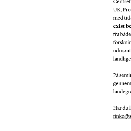
Centret 
UK, Pro
med tit
exist b
fra både
forskni
udmøntn
landlige
På semin
gennemfø
landegr
Har du l
finke
@s