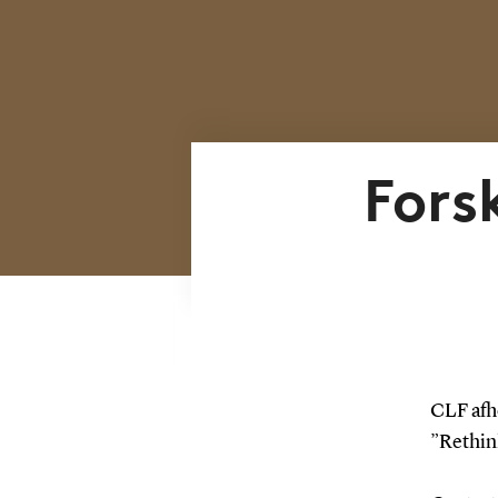
Fors
CLF afho
”Rethin