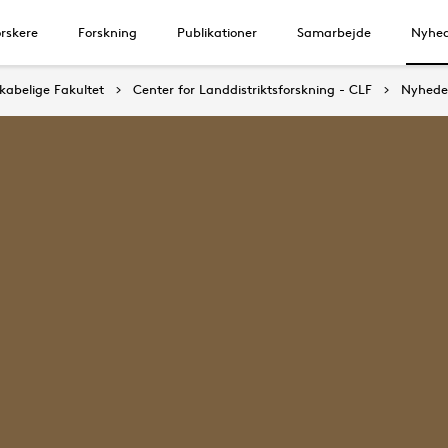
rskere
Forskning
Publikationer
Samarbejde
Nyhe
abelige Fakultet
Center for Landdistriktsforskning - CLF
Nyhede