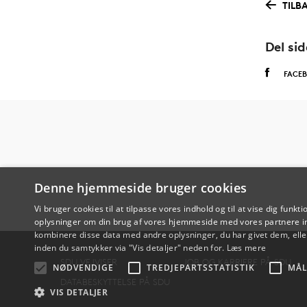
TILB
Del si
FACE
Denne hjemmeside bruger cookies
Vi bruger cookies til at tilpasse vores indhold og til at vise dig funkti
oplysninger om din brug af vores hjemmeside med vores partnere in
kombinere disse data med andre oplysninger, du har givet dem, eller
inden du samtykker via "Vis detaljer" neden for.
Læs mere
SDU VEJVISER
JOB OG KARRIERE PÅ SDU
NØDVENDIGE
TREDJEPARTSSTATISTIK
MÅL
DATABESKYTTELSE PÅ SDU
VIS DETALJER