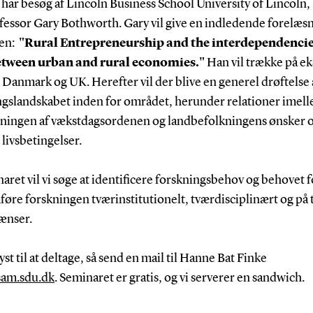
har besøg af Lincoln Business School University of Lincoln,
fessor Gary Bothworth. Gary vil give en indledende forelæs
len:
"Rural Entrepreneurship and the interdependencie
etween urban and rural economies."
Han vil trække på e
 Danmark og UK. Herefter vil der blive en generel drøftelse 
ngslandskabet inden for området, herunder relationer imel
ingen af vækstdagsordenen og landbefolkningens ønsker 
 livsbetingelser.
aret vil vi søge at identificere forskningsbehov og behovet f
re forskningen tværinstitutionelt, tværdisciplinært og på 
ænser.
yst til at deltage, så send en mail til Hanne Bat Finke
am.sdu.dk
. Seminaret er gratis, og vi serverer en sandwich.