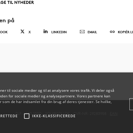
AGE TIL NYHEDER
den på
BOOK
X
LINKEDIN
EMAIL
KOPIÉR L
oner til sociale medier og til at analysere vores trafik. Vi deler også
den for sociale medier og analysepartnere. Vores partnere kan
 som de har indsamlet fra din brug af deres tjenester. Se hvilke,
TLF: 6550 1000 ·
SDU@SDU.DK
· CVR-NR: 29283958 ·
EAN
RETTEDE
IKKE-KLASSIFICEREDE