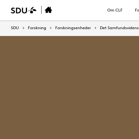
Om CLF
Fo
SDU
Forskning
Forskningsenheder
Det Samfundsvidensk