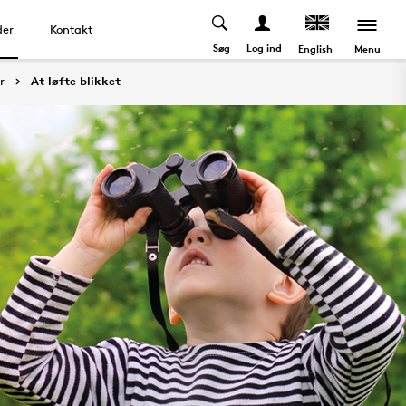
der
Kontakt
Søg
Log ind
Menu
English
r
At løfte blikket