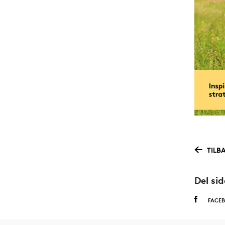
TILB
Del si
FACE