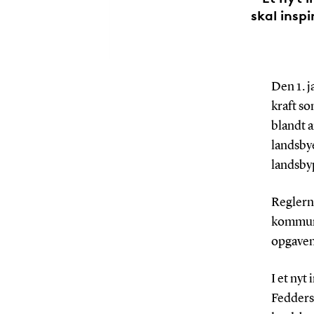
skal insp
Den 1. j
kraft so
blandt a
landsbye
landsby
Reglerne
kommuner
opgaven
I et ny
Fedders