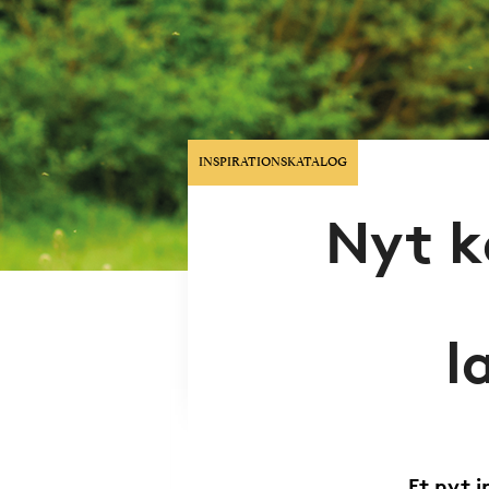
INSPIRATIONSKATALOG
Nyt k
l
Et nyt 