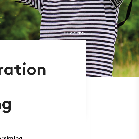
© Colourbox
ration
ng
orskning