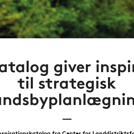
atalog giver inspi
til strategisk
andsbyplanlægni
inspirationskatalog fra Center for Landdistriktsf