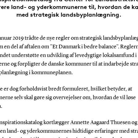
irere land- og yderkommunerne til, hvordan de k
med strategisk landsbyplanlægning.
anuar 2019 trådte de nye regler om strategisk landsbyplanlæ
m en del af aftalen om ”Et Danmark i bedre balance”. Reglern
ndet understøtte en udvikling af levedygtige lokalsamfund i
rne og forpligter de danske kommuner til at indarbejde str
planlægning i kommuneplanen.
 er dog forholdsvist bredt formuleret, hvilket betyder, at
ne selv skal gøre sig overvejelser om, hvordan de vil løse
.
t inspirationskatalog kortlægger Annette Aagaard Thuesen og
en land- og yderkommunernes hidtidige erfaringer med str