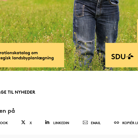
AGE TIL NYHEDER
den på
BOOK
X
LINKEDIN
EMAIL
KOPIÉR L