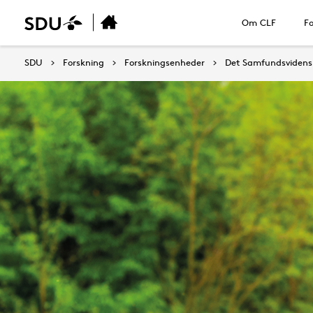
Om CLF
Fo
SDU
Forskning
Forskningsenheder
Det Samfundsvidensk