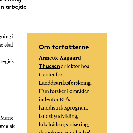
an arbejde
gning i
e skal
Om forfatterne
Annette Aagaard
ategisk
Thuesen
er lektor hos
Center for
Landdistriktsforskning.
Hun forsker i områder
indenfor EU’s
landdistriktsprogram,
landsbyudvikling,
 Marie
lokalrådsorganisering,
ategisk