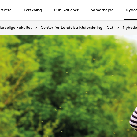
rskere
Forskning
Publikationer
Samarbejde
Nyhe
abelige Fakultet
Center for Landdistriktsforskning - CLF
Nyhede