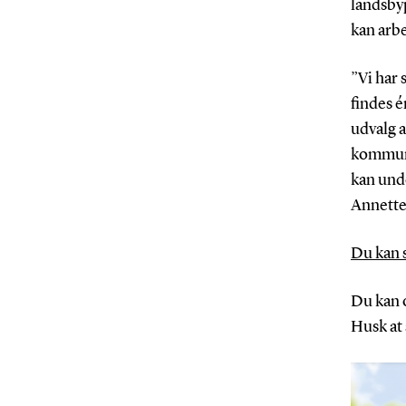
landsby
kan arb
”Vi har 
findes é
udvalg a
kommuner
kan unde
Annette
Du kan s
Du kan o
Husk at 