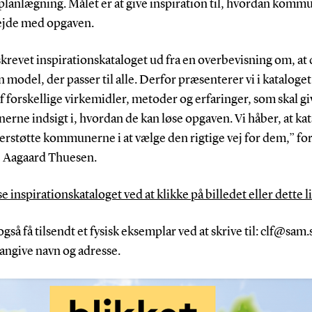
planlægning. Målet er at give inspiration til, hvordan kom
ejde med opgaven.
skrevet inspirationskataloget ud fra en overbevisning om, at 
n model, der passer til alle. Derfor præsenterer vi i kataloget
f forskellige virkemidler, metoder og erfaringer, som skal gi
ne indsigt i, hvordan de kan løse opgaven. Vi håber, at ka
rstøtte kommunerne i at vælge den rigtige vej for dem,” fo
 Aagaard Thuesen.
e inspirationskataloget ved at klikke på billedet eller dette l
gså få tilsendt et fysisk eksemplar ved at skrive til: clf@sam.
angive navn og adresse.