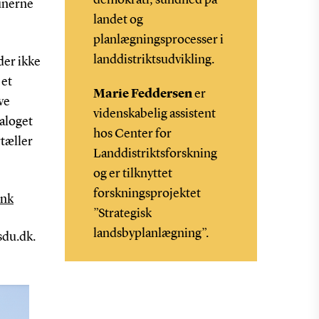
demokrati, sundhed på
munerne
landet og
planlægningsprocesser i
landdistriktsudvikling.
der ikke
 et
Marie Feddersen
er
ve
videnskabelig assistent
taloget
hos Center for
rtæller
Landdistriktsforskning
og er tilknyttet
forskningsprojektet
ink
”Strategisk
landsbyplanlægning”.
sdu.dk.