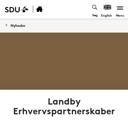
Søg
Menu
English
Nyheder
Landby
Erhvervspartnerskaber