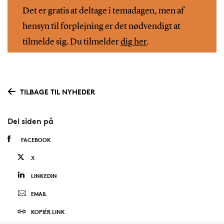
Det er gratis at deltage i temadagen, men af
hensyn til forplejning er det nødvendigt at
tilmelde sig. Du tilmelder
dig her
.
TILBAGE TIL NYHEDER
Del siden på
FACEBOOK
X
LINKEDIN
EMAIL
KOPIÉR LINK