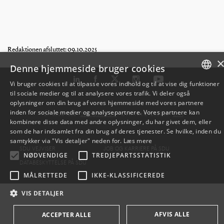
Redaktionen afsluttet: 09.10.2025
Denne hjemmeside bruger cookies
Vi bruger cookies til at tilpasse vores indhold og til at vise dig funktioner
til sociale medier og til at analysere vores trafik. Vi deler også
DANISH
oplysninger om din brug af vores hjemmeside med vores partnere
inden for sociale medier og analysepartnere. Vores partnere kan
TLF: 6550 1000 ·
SDU@SDU.DK
· CVR-NR: 29283958 ·
EAN
ENGLISH
kombinere disse data med andre oplysninger, du har givet dem, eller
som de har indsamlet fra din brug af deres tjenester. Se hvilke, inden du
DANISH
samtykker via "Vis detaljer" neden for.
Læs mere
SDU VEJVISER
JOB OG KARRIERE PÅ SDU
NØDVENDIGE
TREDJEPARTSSTATISTIK
DATABESKYTTELSE PÅ SDU
MÅLRETTEDE
IKKE-KLASSIFICEREDE
VIS DETALJER
AFVIS ALLE
ACCEPTER ALLE