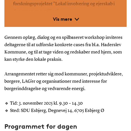
forskningsprojektet "Lokal involvering og ejerskab i
den grønne omstilling".
Vis mere
Projektet kortlægger erfaringer fra eksisterende
typer lokalt forankrede vedvarende energianlæg
Gennem oplæg, dialog og en spilbaseret workshop inviteres
med særlig fokus på forskellige organisationsformer,
deltagerne til at udforske konkrete cases fra bl.a. Haderslev
ressourcemobilisering samt de strukturelle
Kommune, og til at tage viden og redskaber med hjem, som
udfordringer, engagerede borgere oplever. Disse
kan styrke den lokale praksis.
indsigter kobles med erfaringer på området fra den
internationale litteratur. Til sammen danner det
Arrangementet retter sig mod kommuner, projektudviklere,
grundlag for nye perspektiver på, hvordan lokal
borgere, LAG’er og organisationer med interesse for
forankring af vedvarende energianlæg kan bidrage til
borgerinddragelse og vedvarende energi.
landdistriktsudvikling.
🔹 Tid: 3. november 2025 kl. 9.30 – 14.30
Du kan lære mere om projektet og se en video med
🔹 Sted: SDU Esbjerg, Degnevej 14, 6705 Esbjerg Ø
forskeren bag
lige her
.
Programmet for dagen