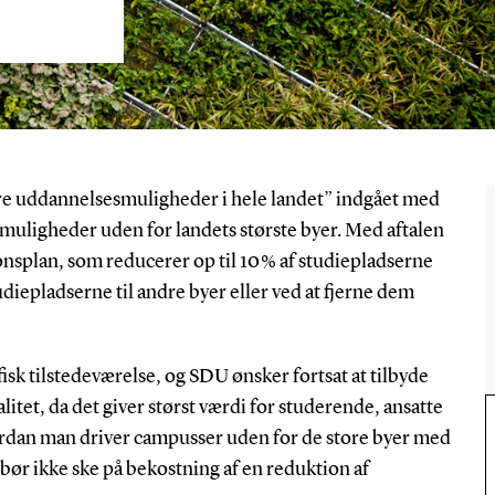
bedre uddannelsesmuligheder i hele landet” indgået med
smuligheder uden for landets største byer. Med aftalen
onsplan, som reducerer op til 10 % af studiepladserne
diepladserne til andre byer eller ved at fjerne dem
isk tilstedeværelse, og SDU ønsker fortsat at tilbyde
itet, da det giver størst værdi for studerende, ansatte
dan man driver campusser uden for de store byer med
bør ikke ske på bekostning af en reduktion af