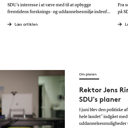
r
SDU’s interesse i at være med til at opbygge
Fra 
fremtidens forsknings- og uddannelsesmiljø indenfor
på SD
it- og ingeniørfeltet i Trekantområdet, en af landets
Forsk
Læs artiklen
L
vigtigste industriregioner, lever stadig.
befæs
Om planen
Rektor Jens R
SDU's planer
I juni blev den politiske 
hele landet” indgået med e
uddannelsesmuligheder ud