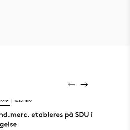
nelse
16.06.2022
Uddannelse
2
nd.merc. etableres på SDU i
Juraudd
gelse
SDU i Es