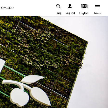
Om SDU
Søg
Log ind
Menu
English