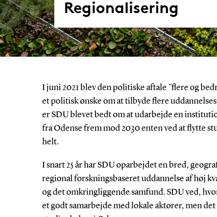
Regionalisering
I juni 2021 blev den politiske aftale ”flere og 
et politisk ønske om at tilbyde flere uddannelse
er SDU blevet bedt om at udarbejde en instituti
fra Odense frem mod 2030 enten ved at flytte stu
helt.
I snart 25 år har SDU oparbejdet en bred, geograf
regional forskningsbaseret uddannelse af høj kval
og det omkringliggende samfund. SDU ved, hvor
et godt samarbejde med lokale aktører, men det 