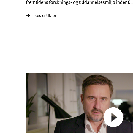
fremtidens forsknings- og uddannelsesmiljø indenfo
IT- og ingeniørfeltet i Trekantområdet.
Læs artiklen