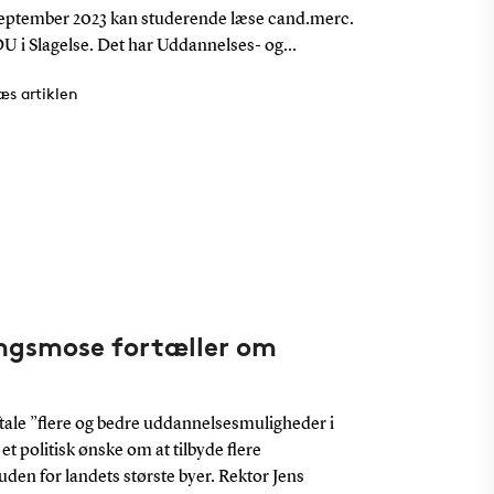
september 2023 kan studerende læse cand.merc.
Fra efteråret 
U i Slagelse. Det har Uddannelses- og
jurauddannelse 
ningsministeriet netop godkendt, og det
rådgivende udv
æs artiklen
Læs artikl
ter SDU’s regionale profil yderligere.
videregående 
godkendt SDU’
offentliggjord
et besøg på S
ingsmose fortæller om
aftale ”flere og bedre uddannelsesmuligheder i
t politisk ønske om at tilbyde flere
en for landets største byer. Rektor Jens