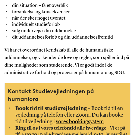
din situation – få et overblik
forsinkelse og konsekvenser
når der sker noget uventet
individuelt studieforløb
valg undervejs i din uddannelse
dit uddannelsesforløb og din uddannelsesfremtid
Vi har et overordnet kendskab til alle de humanistiske
uddannelser, og vi kender de love og regler, som spiller ind på
dine muligheder som studerende. Vi er godt inde i de
administrative forhold og processer på humaniora og SDU.
Kontakt Studievejledningen på
humaniora
Book tid til studievejledning
– Book tid til en
vejledning på telefon eller Zoom. Du kan booke
tid til vejledning i
vores bookingsystem
.
Ring til os i vores telefontid alle hverdage
- Vi er på
tlf. 6550 2040 alle hverdage mellem kl. 9-10. Super til et