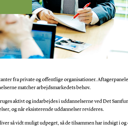
anter fra private og offentlige organisationer. Aftagerpanelet
nnelserne matcher arbejdsmarkedets behov.
bruges aktivt og indarbejdes i uddannelserne ved Det Samfu
elser, og når eksisterende uddannelser revideres.
ver så vidt muligt udpeget, så de tilsammen har indsigt i og