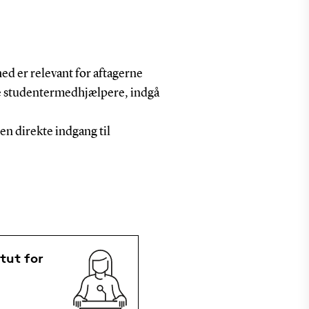
ed er relevant for aftagerne
e studentermedhjælpere, indgå
n direkte indgang til
tut for