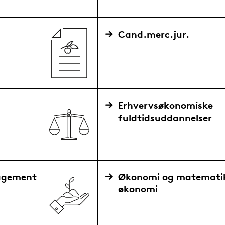
Cand.merc.jur.
Erhvervsøkonomiske
fuldtidsuddannelser
nagement
Økonomi og matemati
økonomi