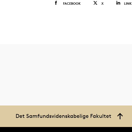
FACEBOOK
X
LINK
Det Samfundsvidenskabelige Fakultet