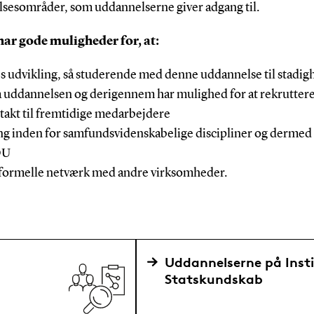
sesområder, som uddannelserne giver adgang til.
ar gode muligheder for, at:
s udvikling, så studerende med denne uddannelse til stadigh
uddannelsen og derigennem har mulighed for at rekrutter
takt til fremtidige medarbejdere
ng inden for samfundsvidenskabelige discipliner og dermed e
DU
 uformelle netværk med andre virksomheder.
Uddannelserne på Insti
Statskundskab