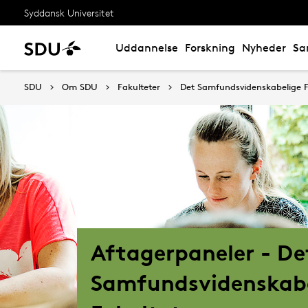
Syddansk Universitet
Uddannelse
Forskning
Nyheder
Sa
SDU
Om SDU
Fakulteter
Det Samfundsvidenskabelige F
Aftagerpaneler - De
Samfundsvidenskabe