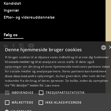
Kandidat
Ingeniør
Efter- og videreuddannelse
Følg os
Denne hjemmeside bruger cookies
Vi bruger cookies til at tilpasse vores indhold og til at vise dig funktioner
Tilgængelighedserklæring
til sociale medier og til at analysere vores trafik. Vi deler også
DANISH
oplysninger om din brug af vores hjemmeside med vores partnere inden
Databeskyttelse på SDU
for sociale medier og analysepartnere. Vores partnere kan kombinere
ENGLISH
disse data med andre oplysninger, du har givet dem, eller som de har
Cookie-indstillinger
indsamlet fra din brug af deres tjenester. Se hvilke, inden du samtykker
DANISH
Whistleblowerordning på SDU
via "Vis detaljer" neden for.
Læs mere
NØDVENDIGE
TREDJEPARTSSTATISTIK
MÅLRETTEDE
IKKE-KLASSIFICEREDE