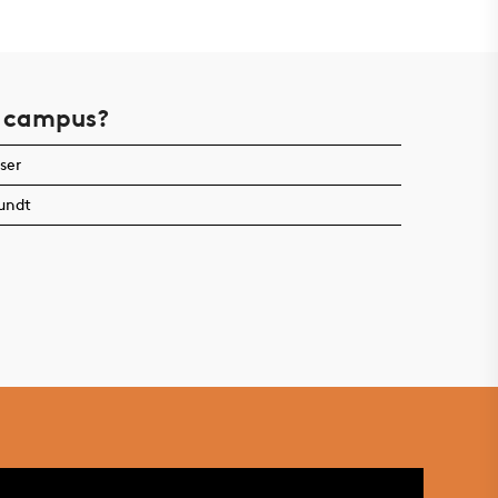
t campus?
ser
rundt