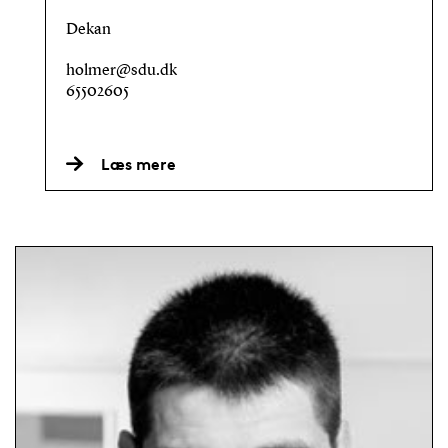
Dekan
holmer@sdu.dk
65502605
Læs mere