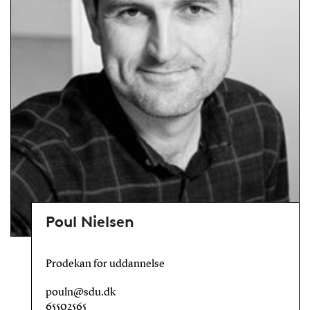
Poul Nielsen
Prodekan for uddannelse
pouln@sdu.dk
65502565