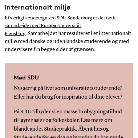
Internationalt miljø
Et særligt kendetegn ved SDU Sønderborg er det tætte
samarbejde med Europa-Universität
Samarbejdet har resulteret i et internationalt
Flensburg
.
miljø med danske og udenlandske studerende og med
undervisere fra begge sider af grænsen.
Mød SDU
Nysgerrig på livet som universitetsstuderende?
Eller har du brug for inspiration til dine elever?
På SDU tilbyder vi en masse
brobygningstilbud
til gymnasier og folkeskoler. Læs mere om
blandt andet
Studiepraktik
,
Åbent hus
og
Studerende for en dag
og hvordan du kan møde