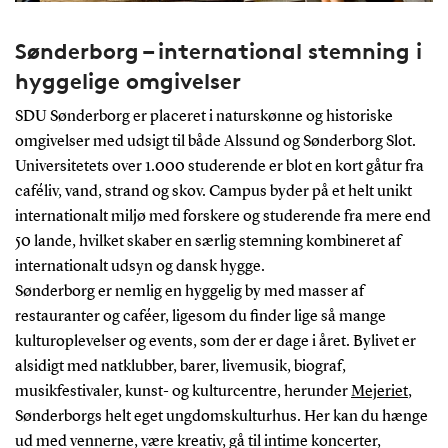
Sønderborg – international stemning i
hyggelige omgivelser
SDU Sønderborg er placeret i naturskønne og historiske
omgivelser med udsigt til både Alssund og Sønderborg Slot.
Universitetets over 1.000 studerende er blot en kort gåtur fra
caféliv, vand, strand og skov. Campus byder på et helt unikt
internationalt miljø med forskere og studerende fra mere end
50 lande, hvilket skaber en særlig stemning kombineret af
internationalt udsyn og dansk hygge.
Sønderborg er nemlig en hyggelig by med masser af
restauranter og caféer, ligesom du finder lige så mange
kulturoplevelser og events, som der er dage i året. Bylivet er
alsidigt med natklubber, barer, livemusik, biograf,
musikfestivaler, kunst- og kulturcentre, herunder
Mejeriet
,
Sønderborgs helt eget ungdomskulturhus. Her kan du hænge
ud med vennerne, være kreativ, gå til intime koncerter,