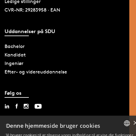
Ledige stillinger
CVR-NR: 29283958 · EAN
Uddannelser på SDU
Bachelor
Kandidat
Ingeniør
Efter- og videreuddannelse
Følg os
Denne hjemmeside bruger cookies
Tilgængelighedserklæring
Vi bruger cookies til at tilpasse vores indhold og til at vise dig funktioner
Databeskyttelse på SDU