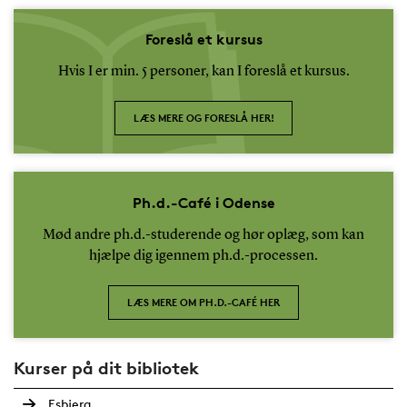
Foreslå et kursus
Hvis I er min. 5 personer, kan I foreslå et kursus.
LÆS MERE OG FORESLÅ HER!
Ph.d.-Café i Odense
Mød andre ph.d.-studerende og hør oplæg, som kan
hjælpe dig igennem ph.d.-processen.
LÆS MERE OM PH.D.-CAFÉ HER
Kurser på dit bibliotek
Esbjerg