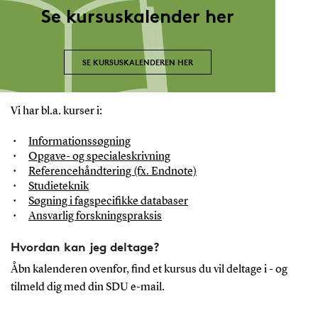
Se kursuskalender her
SE KURSUSKALENDEREN HER
Vi har bl.a. kurser i:
Informationssøgning
Opgave- og specialeskrivning
Referencehåndtering (fx. Endnote)
Studieteknik
Søgning i fagspecifikke databaser
Ansvarlig forskningspraksis
Hvordan kan jeg deltage?
Åbn kalenderen ovenfor, find et kursus du vil deltage i - og
tilmeld dig med din SDU e-mail.