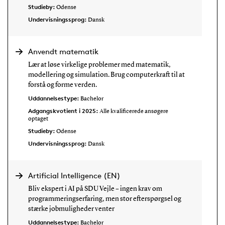
Studieby:
Odense
Undervisningssprog:
Dansk
Anvendt matematik
Lær at løse virkelige problemer med matematik,
modellering og simulation. Brug computerkraft til at
forstå og forme verden.
Uddannelsestype:
Bachelor
Adgangskvotient i 2025:
Alle kvalificerede ansøgere
optaget
Studieby:
Odense
Undervisningssprog:
Dansk
Artificial Intelligence (EN)
Bliv ekspert i AI på SDU Vejle – ingen krav om
programmeringserfaring, men stor efterspørgsel og
stærke jobmuligheder venter
Uddannelsestype:
Bachelor