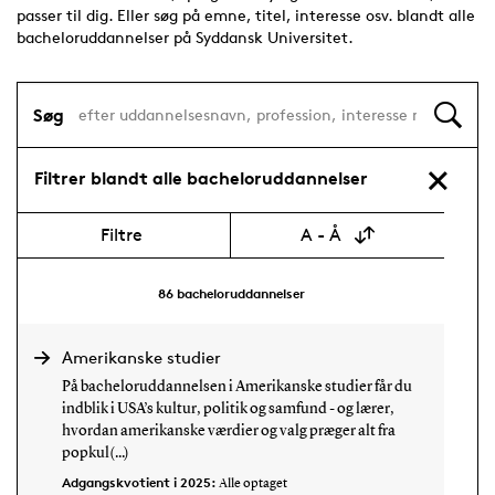
passer til dig. Eller søg på emne, titel, interesse osv. blandt alle
bacheloruddannelser på Syddansk Universitet.
Søg
Filtrer blandt alle bacheloruddannelser
Filtre
A - Å
86
bacheloruddannelser
Amerikanske studier
På bacheloruddannelsen i Amerikanske studier får du
indblik i USA’s kultur, politik og samfund - og lærer,
hvordan amerikanske værdier og valg præger alt fra
popkul(...)
Adgangskvotient i 2025:
Alle optaget