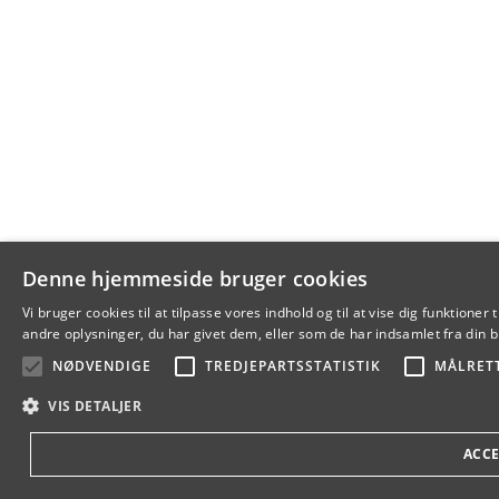
Denne hjemmeside bruger cookies
Vi bruger cookies til at tilpasse vores indhold og til at vise dig funkti
andre oplysninger, du har givet dem, eller som de har indsamlet fra din br
NØDVENDIGE
TREDJEPARTSSTATISTIK
MÅLRET
VIS DETALJER
ACCE