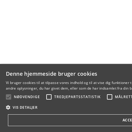
Denne hjemmeside bruger cookies
Vi bruger cookies til at tilpasse vores indhold og til at vise dig funkti
andre oplysninger, du har givet dem, eller som de har indsamlet fra din br
NØDVENDIGE
TREDJEPARTSSTATISTIK
MÅLRET
VIS DETALJER
ACCE