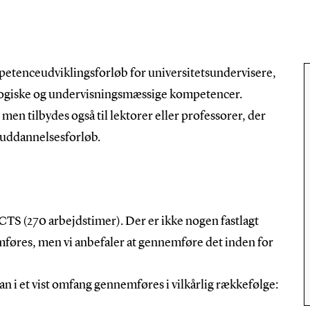
etenceudviklingsforløb for universitetsundervisere,
agogiske og undervisningsmæssige kompetencer.
 men tilbydes også til lektorer eller professorer, der
 uddannelsesforløb.
CTS (270 arbejdstimer). Der er ikke nogen fastlagt
mføres, men vi anbefaler at gennemføre det inden for
n i et vist omfang gennemføres i vilkårlig rækkefølge: