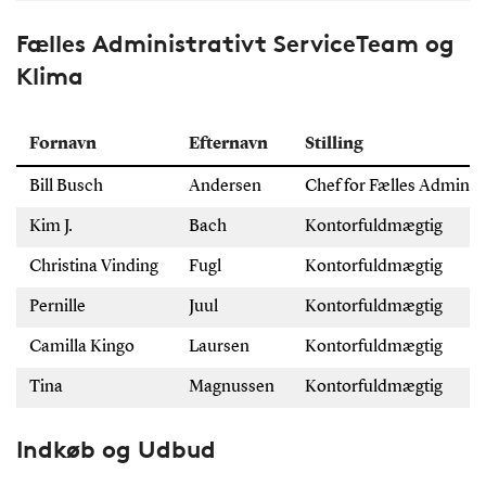
Fælles Administrativt ServiceTeam og
Klima
Fornavn
Efternavn
Stilling
Bill Busch
Andersen
Chef for Fælles Adminis
Kim J.
Bach
Kontorfuldmægtig
Christina Vinding
Fugl
Kontorfuldmægtig
Pernille
Juul
Kontorfuldmægtig
Camilla Kingo
Laursen
Kontorfuldmægtig
Tina
Magnussen
Kontorfuldmægtig
Indkøb og Udbud