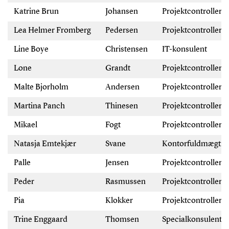
Katrine Brun
Johansen
Projektcontroller
Lea Helmer Fromberg
Pedersen
Projektcontroller-
Line Boye
Christensen
IT-konsulent
Lone
Grandt
Projektcontroller
Malte Bjorholm
Andersen
Projektcontroller-
Martina Panch
Thinesen
Projektcontroller
Mikael
Fogt
Projektcontroller
Natasja Emtekjær
Svane
Kontorfuldmægtig
Palle
Jensen
Projektcontroller
Peder
Rasmussen
Projektcontroller
Pia
Klokker
Projektcontroller
Trine Enggaard
Thomsen
Specialkonsulent