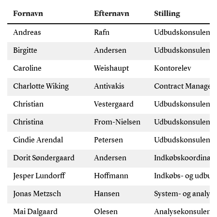
Fornavn
Efternavn
Stilling
Andreas
Rafn
Udbudskonsulent
Birgitte
Andersen
Udbudskonsulent
Caroline
Weishaupt
Kontorelev
Charlotte Wiking
Antivakis
Contract Manager
Christian
Vestergaard
Udbudskonsulent
Christina
From-Nielsen
Udbudskonsulent
Cindie Arendal
Petersen
Udbudskonsulent
Dorit Søndergaard
Andersen
Indkøbskoordinat
Jesper Lundorff
Hoffmann
Indkøbs- og udbud
Jonas Metzsch
Hansen
System- og analys
Mai Dalgaard
Olesen
Analysekonsulent