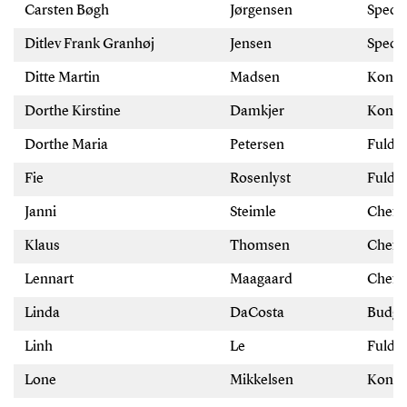
Carsten Bøgh
Jørgensen
Speci
Ditlev Frank Granhøj
Jensen
Speci
Ditte Martin
Madsen
Konto
Dorthe Kirstine
Damkjer
Konto
Dorthe Maria
Petersen
Fuldm
Fie
Rosenlyst
Fuldm
Janni
Steimle
Chefk
Klaus
Thomsen
Chefk
Lennart
Maagaard
Chefk
Linda
DaCosta
Budge
Linh
Le
Fuldm
Lone
Mikkelsen
Konto