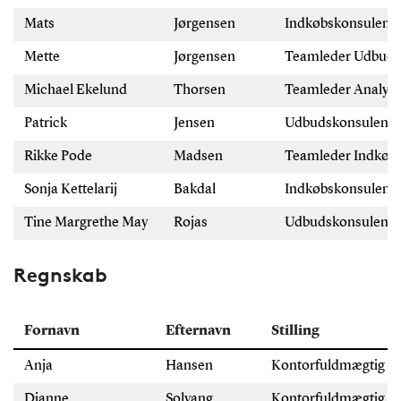
Mats
Jørgensen
Indkøbskonsulent
Mette
Jørgensen
Teamleder Udbud
Michael Ekelund
Thorsen
Teamleder Analys
Patrick
Jensen
Udbudskonsulent
Rikke Pode
Madsen
Teamleder Indkøb
Sonja Kettelarij
Bakdal
Indkøbskonsulent
Tine Margrethe May
Rojas
Udbudskonsulent
Regnskab
Fornavn
Efternavn
Stilling
Anja
Hansen
Kontorfuldmægtig
Dianne
Solvang
Kontorfuldmægtig