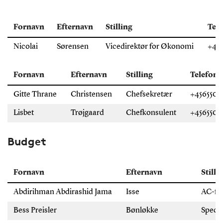
Fornavn
Efternavn
Stilling
Tel
Nicolai
Sørensen
Vicedirektør for Økonomi
+45
Fornavn
Efternavn
Stilling
Telefon
Gitte Thrane
Christensen
Chefsekretær
+456550
Lisbet
Trøjgaard
Chefkonsulent
+4565503
Budget
Fornavn
Efternavn
Stilli
Abdirihman Abdirashid Jama
Isse
AC-fu
Bess Preisler
Bønløkke
Speci