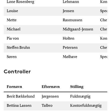
Lone Rosenberg
Lehmann
Konto
Louise
Jensen
Speci
Mette
Rasmussen
Chefk
Michael
Midtgaard-Jensen
Chefk
Pia von
Holten
Konto
Steffen Bruhn
Petersen
Chefk
Søren
Mølhave
Speci
Controller
Fornavn
Efternavn
Stilling
T
Berit Bækkelund
Jørgensen
Fuldmægtig
+
Bettina Lassen
Talbro
Kontorfuldmægtig
+