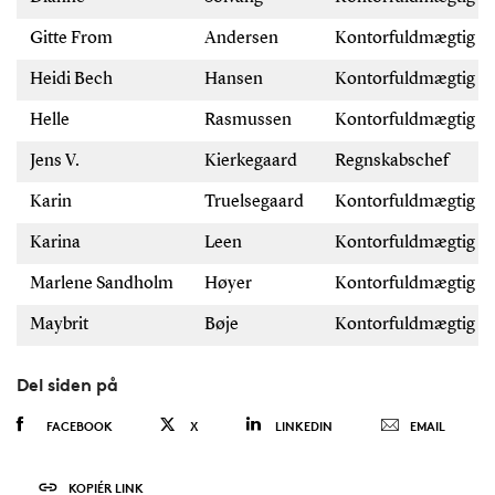
Gitte From
Andersen
Kontorfuldmægtig
Heidi Bech
Hansen
Kontorfuldmægtig
Helle
Rasmussen
Kontorfuldmægtig
Jens V.
Kierkegaard
Regnskabschef
Karin
Truelsegaard
Kontorfuldmægtig
Karina
Leen
Kontorfuldmægtig
Marlene Sandholm
Høyer
Kontorfuldmægtig
Maybrit
Bøje
Kontorfuldmægtig
Del siden på
FACEBOOK
X
LINKEDIN
EMAIL
KOPIÉR LINK