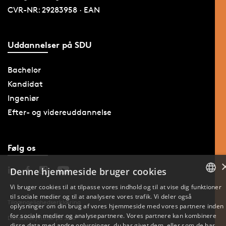
CVR-NR: 29283958 · EAN
Uddannelser på SDU
Bachelor
Kandidat
Ingeniør
Efter- og videreuddannelse
Følg os
Denne hjemmeside bruger cookies
Vi bruger cookies til at tilpasse vores indhold og til at vise dig funktioner
til sociale medier og til at analysere vores trafik. Vi deler også
DANISH
Tilgængelighedserklæring
oplysninger om din brug af vores hjemmeside med vores partnere inden
for sociale medier og analysepartnere. Vores partnere kan kombinere
Databeskyttelse på SDU
ENGLISH
disse data med andre oplysninger, du har givet dem, eller som de har