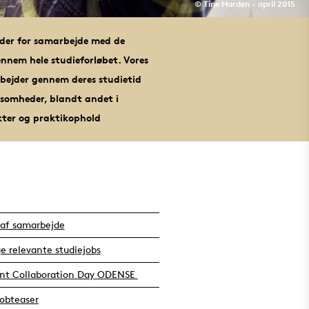
© Tine Harden - april 2015
der for samarbejde med de
nnem hele studieforløbet. Vores
bejder gennem deres studietid
omheder, blandt andet i
kter og praktikophold
 af samarbejde
ge relevante studiejobs
nt Collaboration Day ODENSE
obteaser