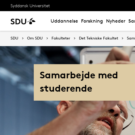
Syddansk Universitet
Uddannelse
Forskning
Nyheder
Sa
SDU
Om SDU
Fakulteter
Det Tekniske Fakultet
Sam
Samarbejde med
studerende