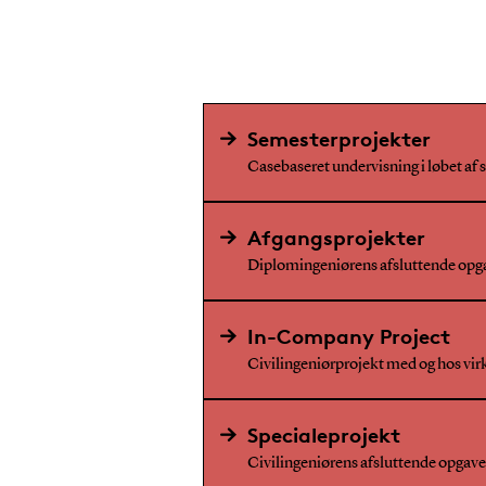
Semesterprojekter
Casebaseret undervisning i løbet af
Afgangsprojekter
Diplomingeniørens afsluttende opg
In-Company Project
Civilingeniørprojekt med og hos v
Specialeprojekt
Civilingeniørens afsluttende opgave