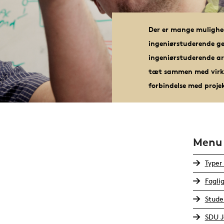
Der er mange mulighe
ingeniørstuderende ge
ingeniørstuderende ar
tæt sammen med virks
forbindelse med proje
Menu
Typer
Fagli
Stude
SDU J