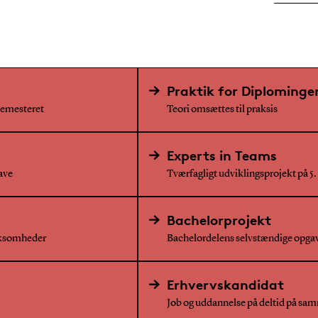
Praktik for Diplominge
 semesteret
Teori omsættes til praksis
Experts in Teams
ave
Tværfagligt udviklingsprojekt på 5
Bachelorprojekt
irksomheder
Bachelordelens selvstændige opga
Erhvervskandidat
Job og uddannelse på deltid på sam