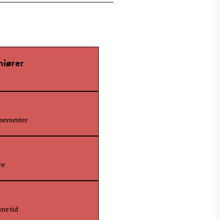
niører
. semester
ve
me tid