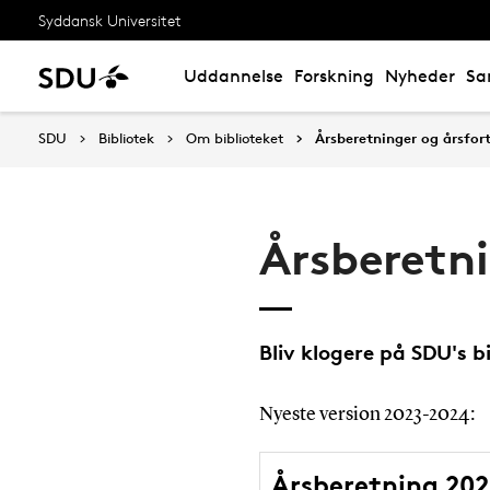
Syddansk Universitet
Uddannelse
Forskning
Nyheder
Sa
SDU
Bibliotek
Om biblioteket
Årsberetninger og årsfor
Årsberetni
Bliv klogere på SDU's b
Nyeste version 2023-2024:
Årsberetning 20