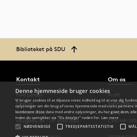
Biblioteket på SDU
Kontakt
Om os
Denne hjemmeside bruger cookies
Find person
Profil
Vi bruger cookies til at tilpasse vores indhold og til at vise dig funkti
Find vej
Institutter 
oplysninger om din brug af vores hjemmeside med vores partnere in
kombinere disse data med andre oplysninger, du har givet dem, eller
Kontakt SDU
Ledige stilli
inden du samtykker via "Vis detaljer" neden for.
Læs mere
sdu@sdu.dk · Tlf: 6550 1000
CVR-NR: 292
NØDVENDIGE
TREDJEPARTSSTATISTIK
MÅL
Tilgængelighedserklæring
Databeskyttelse