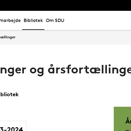
marbejde
Bibliotek
Om SDU
tællinger
nger og årsfortælling
ibliotek
Å
23-2024