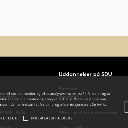
Uddannelser på SDU
Bachelor
oner til sociale medier og til at analysere vores trafik. Vi deler også
og centre
Kandidat
den for sociale medier og analysepartnere. Vores partnere kan
 som de har indsamlet fra din brug af deres tjenester. Se hvilke,
nger
Ingeniør
83958 · EAN
Efter- og videreuddannelse
RETTEDE
IKKE-KLASSIFICEREDE
 på SDU
Cookie-indstillinger