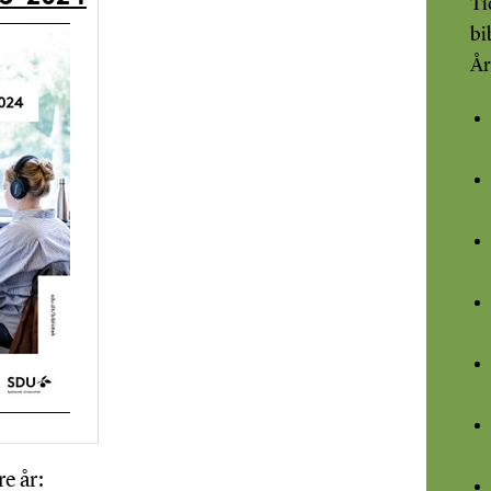
Ti
bi
År
e år: