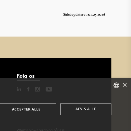
Sidst opdateret: 01.05.2026
Følg os
×
DANISH
AFVIS ALLE
ACCEPTER ALLE
ENGLISH
DANISH
Whistleblowerordning på SDU