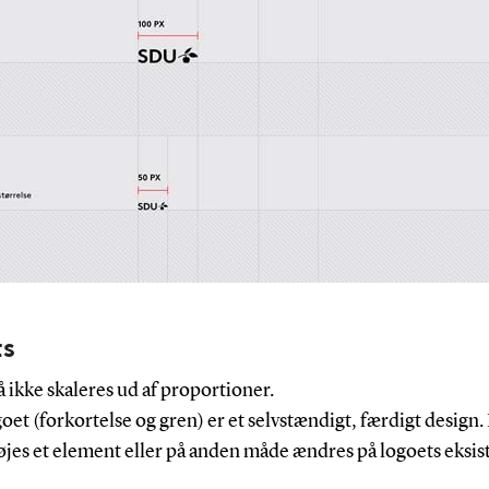
ts
ikke skaleres ud af proportioner.
et (forkortelse og gren) er et selvstændigt, færdigt design
føjes et element eller på anden måde ændres på logoets eksi