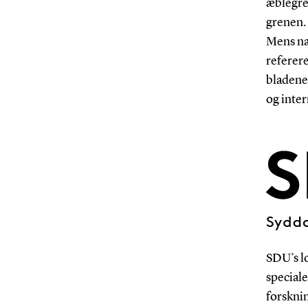
æblegren
grenen.
Mens na
referere
bladene
og inter
SDU’s lo
special
forskni