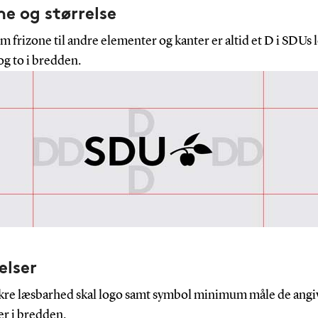
ne og størrelse
frizone til andre elementer og kanter er altid et D i SDUs l
g to i bredden.
elser
sikre læsbarhed skal logo samt symbol minimum måle de ang
er i bredden.