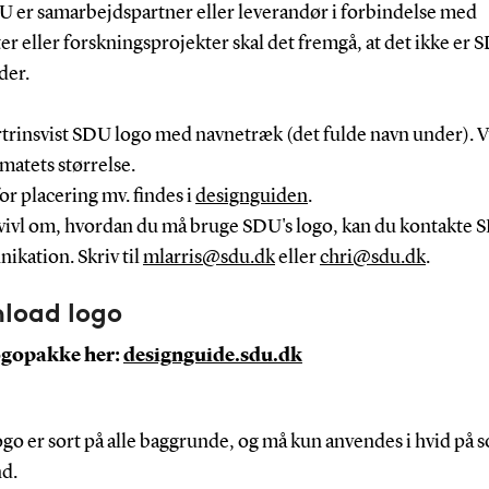
U er samarbejdspartner eller leverandør i forbindelse med
r eller forskningsprojekter skal det fremgå, at det ikke er
der.
rtrinsvist SDU logo med navnetræk (det fulde navn under). 
rmatets størrelse.
or placering mv. findes i
designguiden
.
 tvivl om, hvordan du må bruge SDU's logo, kan du kontakte
kation. Skriv til
mlarris@sdu.dk
eller
chri@sdu.dk
.
load logo
ogopakke her:
designguide.sdu.dk
go er sort på alle baggrunde, og må kun anvendes i hvid på s
d.