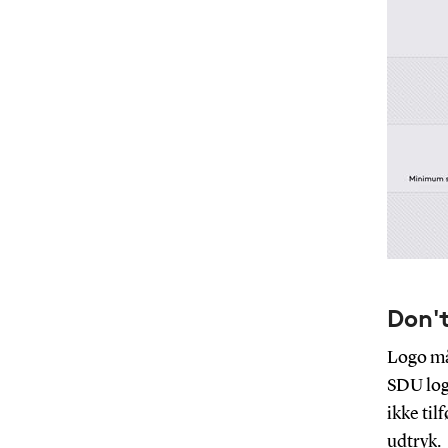
Don'
Logo må 
SDU logo
ikke til
udtryk.