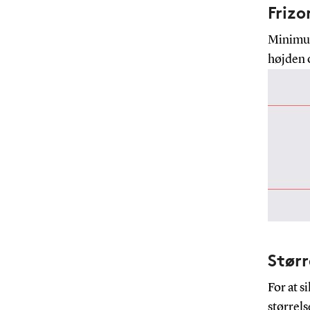
Frizo
Minimum 
højden o
Størr
For at 
størrels