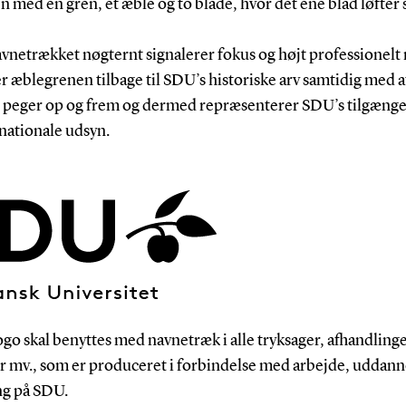
 med en gren, et æble og to blade, hvor det ene blad løfter s
vnetrækket nøgternt signalerer fokus og højt professionelt 
r æblegrenen tilbage til SDU’s historiske arv samtidig med a
 peger op og frem og dermed repræsenterer SDU’s tilgæng
nationale udsyn.
go skal benyttes med navnetræk i alle tryksager, afhandlinge
er mv., som er produceret i forbindelse med arbejde, uddann
ng på SDU.