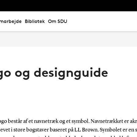
marbejde
Bibliotek
Om SDU
go og designguide
ogo består af et navnetræk og et symbol. Navnetrækket er a
vet i store bogstaver baseret på LL Brown. Symbolet er en s