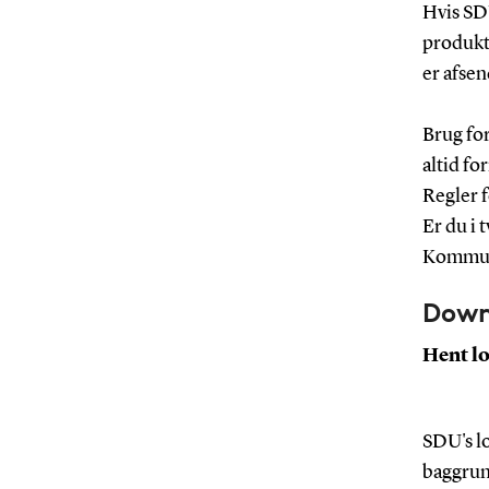
Hvis SD
produkte
er afsen
Brug fo
altid fo
Regler f
Er du i
Kommuni
Down
Hent l
SDU's lo
baggrun