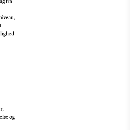
ig fra
niveau,
t
elighed
r,
else og