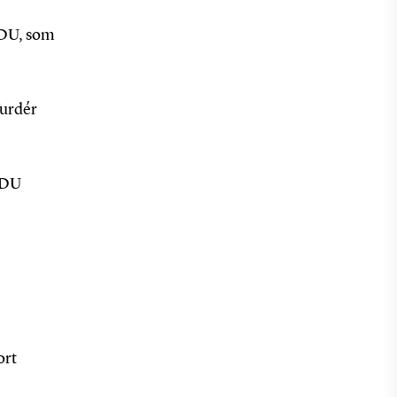
 SDU, som
Vurdér
 SDU
ort