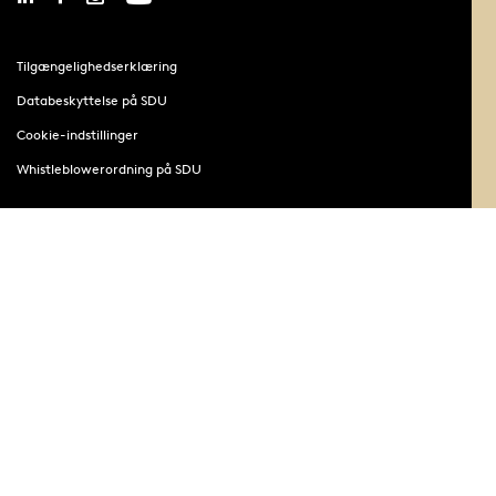
Tilgængelighedserklæring
Databeskyttelse på SDU
Cookie-indstillinger
Whistleblowerordning på SDU