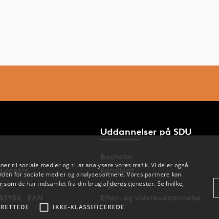
Uddannelser på SDU
Bachelor
oner til sociale medier og til at analysere vores trafik. Vi deler også
og centre
Kandidat
den for sociale medier og analysepartnere. Vores partnere kan
 som de har indsamlet fra din brug af deres tjenester. Se hvilke,
nger
Ingeniør
83958 · EAN
Efter- og videreuddannelse
RETTEDE
IKKE-KLASSIFICEREDE