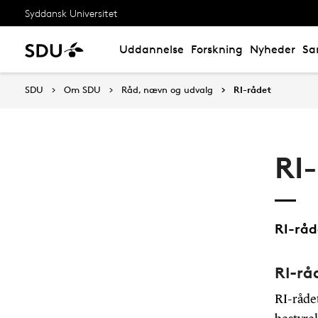
Syddansk Universitet
Uddannelse
Forskning
Nyheder
Sa
SDU
Om SDU
Råd, nævn og udvalg
RI-rådet
RI
RI-råd
RI-rå
RI-råde