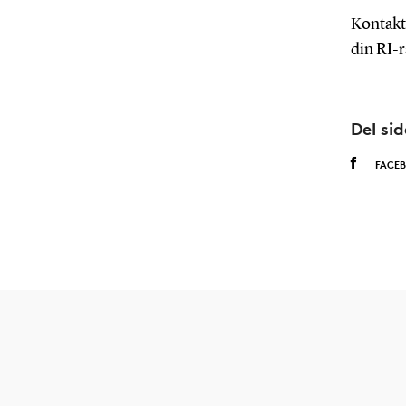
Kontakt
din RI-
Del si
FACE