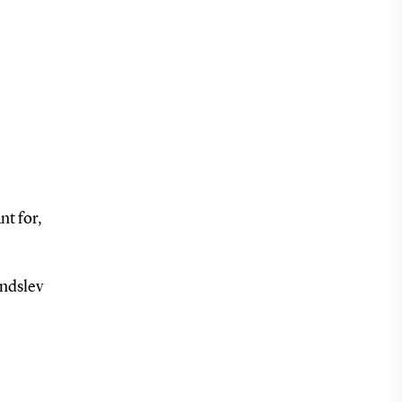
nt for,
indslev