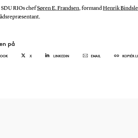
 SDU RIOs chef
Søren E. Frandsen
, formand
Henrik Bindsle
rådsrepræsentant.
den på
BOOK
X
LINKEDIN
EMAIL
KOPIÉR L