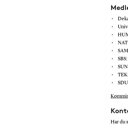
Medl
Deka
Univ
HUM:
NAT:
SAMF
SBS:
SUND
TEK:
SDU 
K
ommis
Kont
Har du s