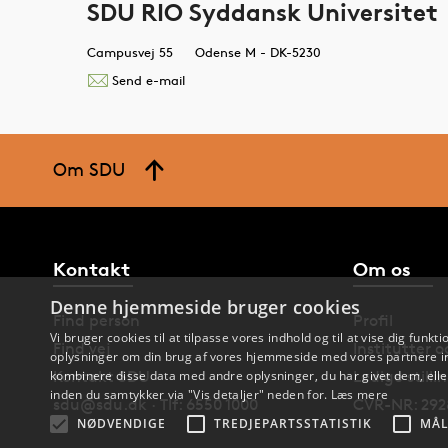
SDU RIO Syddansk Universitet
Campusvej 55
Odense M - DK-5230
Send e-mail
Om SDU
Kontakt
Om os
Denne hjemmeside bruger cookies
Find person
Profil
Vi bruger cookies til at tilpasse vores indhold og til at vise dig funkti
Find vej
Institutter 
oplysninger om din brug af vores hjemmeside med vores partnere in
kombinere disse data med andre oplysninger, du har givet dem, eller
Kontakt SDU
Ledige stilli
inden du samtykker via "Vis detaljer" neden for.
Læs mere
sdu@sdu.dk · Tlf: 6550 1000
CVR-NR: 292
NØDVENDIGE
TREDJEPARTSSTATISTIK
MÅL