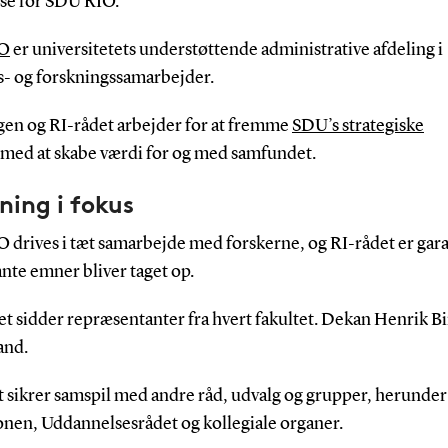
lse for SDU RIO.
O
er universitetets understøttende administrative afdeling i
s- og forskningssamarbejder.
gen og RI-rådet arbejder for at fremme
SDU’s strategiske
med at skabe værdi for og med samfundet.
ning i fokus
drives i tæt samarbejde med forskerne, og RI-rådet er gara
ante emner bliver taget op.
et sidder repræsentanter fra hvert fakultet. Dekan Henrik B
and.
t sikrer samspil med andre råd, udvalg og grupper, herunder
onen, Uddannelsesrådet og kollegiale organer.