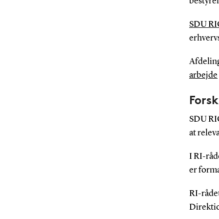
bestyre
SDU RI
erhverv
Afdelin
arbejde
Forsk
SDU RIO 
at relev
I RI-råd
er form
RI-råde
Direkti