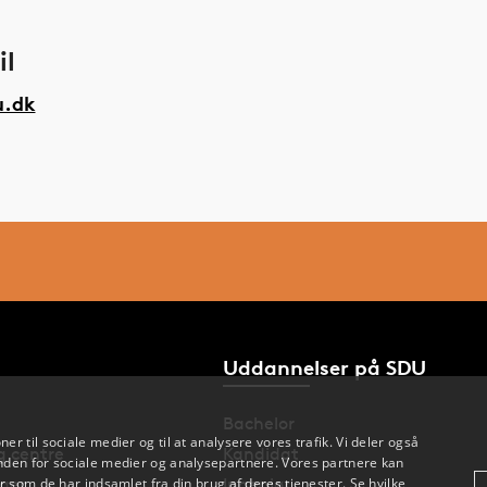
il
u.dk
Uddannelser på SDU
Bachelor
oner til sociale medier og til at analysere vores trafik. Vi deler også
og centre
Kandidat
den for sociale medier og analysepartnere. Vores partnere kan
 som de har indsamlet fra din brug af deres tjenester. Se hvilke,
nger
Ingeniør