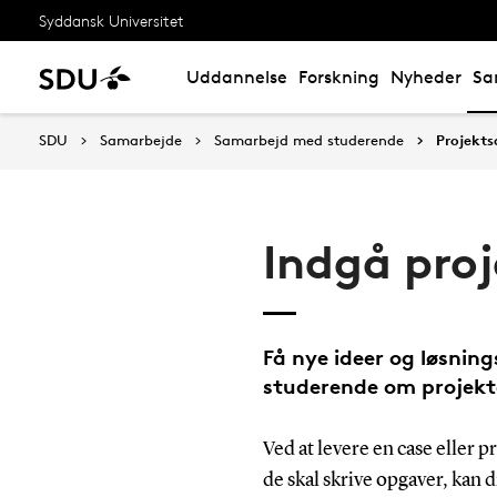
Syddansk Universitet
Uddannelse
Forskning
Nyheder
Sa
SDU
Samarbejde
Samarbejd med studerende
Projekt
Indgå proj
Få nye ideer og løsnin
studerende om projekte
Ved at levere en case eller p
de skal skrive opgaver, kan 