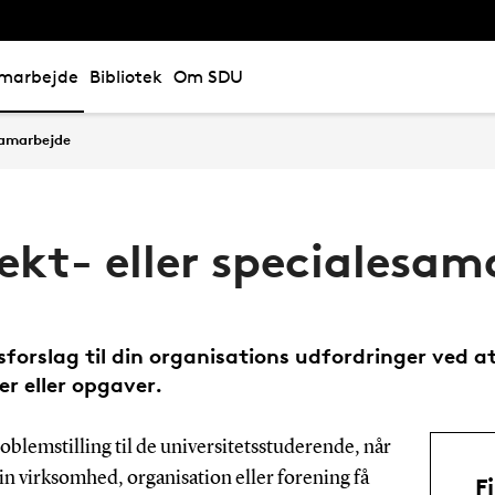
marbejde
Bibliotek
Om SDU
samarbejde
ekt- eller specialesam
gsforslag til din organisations udfordringer ved
r eller opgaver.
roblemstilling til de universitetsstuderende, når
din virksomhed, organisation eller forening få
F