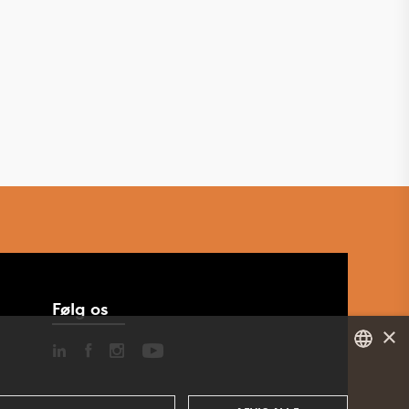
Følg os
×
DANISH