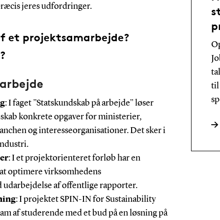
præcis jeres udfordringer.
s
p
af et projektsamarbejde?
Op
?
Jo
ta
arbejde
ti
sp
ng
: I faget ”Statskundskab på arbejde” løser
skab konkrete opgaver for ministerier,
chen og interesseorganisationer. Det sker i
ndustri.
er
: I et projektorienteret forløb har en
 at optimere virksomhedens
 udarbejdelse af offentlige rapporter.
ning
: I projektet SPIN-IN for Sustainability
am af studerende med et bud på en løsning på