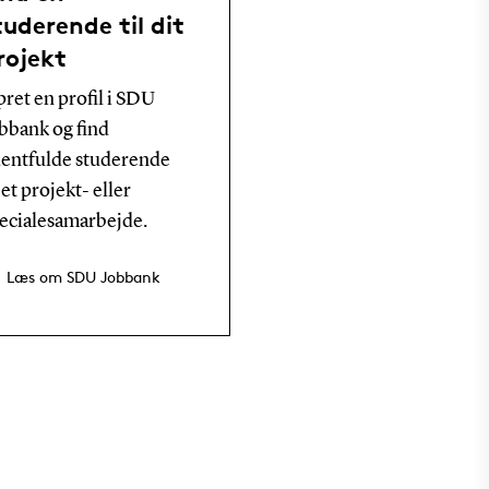
tuderende til dit
rojekt
ret en profil i SDU
bbank og find
lentfulde studerende
l et projekt- eller
ecialesamarbejde.
Læs om SDU Jobbank