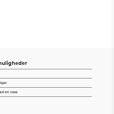
uligheder
lper
med en case