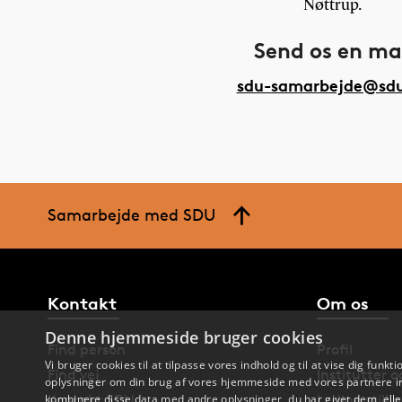
Nøttrup.
Send os en ma
sdu-samarbejde@sd
Samarbejde med SDU
Kontakt
Om os
Denne hjemmeside bruger cookies
Find person
Profil
Vi bruger cookies til at tilpasse vores indhold og til at vise dig funkti
Find vej
Institutter 
oplysninger om din brug af vores hjemmeside med vores partnere in
kombinere disse data med andre oplysninger, du har givet dem, eller
Kontakt SDU
Ledige stilli