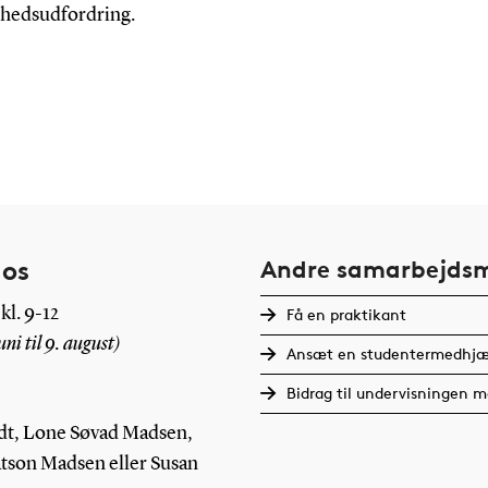
ghedsudfordring.
 os
Andre samarbejdsm
kl. 9-12
Få en praktikant
uni til 9. august)
Ansæt en studentermedhjæ
Bidrag til undervisningen 
eldt, Lone Søvad Madsen,
tson Madsen eller Susan