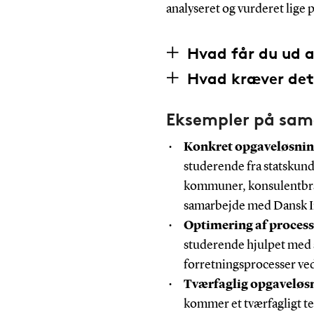
analyseret og vurderet lige 
Hvad får du ud 
Hvad kræver det
Eksempler på sam
Konkret opgaveløsni
studerende fra statskund
kommuner, konsulentbran
samarbejde med Dansk I
Optimering af process
studerende hjulpet med
forretningsprocesser ved
Tværfaglig opgaveløs
kommer et tværfagligt te