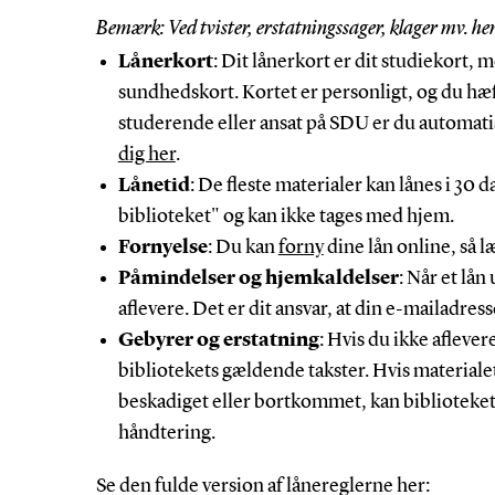
Bemærk: Ved tvister, erstatningssager, klager mv. henvi
Lånerkort
: Dit lånerkort er dit studiekort, 
sundhedskort. Kortet er personligt, og du hæft
studerende eller ansat på SDU er du automatis
dig her
.
Lånetid
: De fleste materialer kan lånes i 30
biblioteket" og kan ikke tages med hjem.
Fornyelse
: Du kan
forny
dine lån online, så l
Påmindelser og hjemkaldelser
: Når et lå
aflevere. Det er dit ansvar, at din e-mailadress
Gebyrer og erstatning
: Hvis du ikke aflevere
bibliotekets gældende takster. Hvis materialet f
beskadiget eller bortkommet, kan biblioteket
håndtering.
Se den fulde version af lånereglerne her: