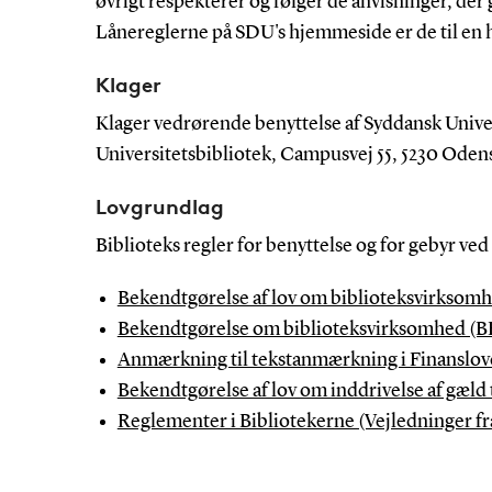
øvrigt respekterer og følger de anvisninger, der 
Lånereglerne på SDU's hjemmeside er de til en hv
Klager
Klager vedrørende benyttelse af Syddansk Universi
Universitetsbibliotek, Campusvej 55, 5230 Ode
Lovgrundlag
Biblioteks regler for benyttelse og for gebyr v
Bekendtgørelse af lov om biblioteksvirksomh
Bekendtgørelse om biblioteksvirksomhed (BEK
Anmærkning til tekstanmærkning i Finansloven
Bekendtgørelse af lov om inddrivelse af gæld t
Reglementer i Bibliotekerne (Vejledninger fra 