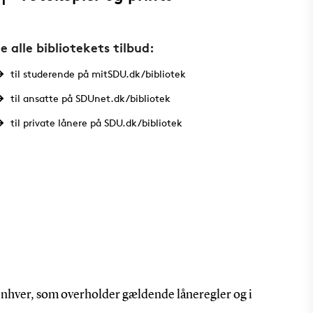
e alle bibliotekets tilbud:
til studerende på mitSDU.dk/bibliotek
til ansatte på SDUnet.dk/bibliotek
til private lånere på SDU.dk/bibliotek
af enhver, som overholder gældende låneregler og i