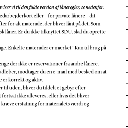
ser vi til den fulde version af låneregler, se nedenfor.
medarbejderkort eller – for private lånere – dit
er for alt materiale, der bliver lånt på det. Som
k låner. Er du ikke tilknyttet SDU,
skal du oprette
 dage. Enkelte materialer er mærket "Kun til brug på
ænge der ikke er reservationer fra andre lånere.
n udløber, modtager du en e-mail med besked om at
e er korrekt og aktiv.
r til tiden, bliver du tildelt et gebyr efter
ortsat ikke afleveres, eller hvis det bliver
 kræve erstatning for materialets værdi og