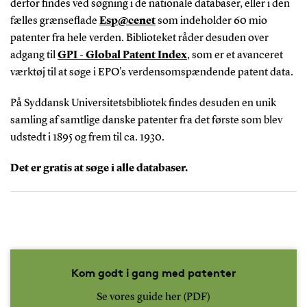
derfor findes ved søgning i de nationale databaser, eller i den
fælles grænseflade
Esp@cenet
som indeholder 60 mio
patenter fra hele verden. Biblioteket råder desuden over
adgang til
GPI - Global Patent Index
, som er et avanceret
værktøj til at søge i EPO's verdensomspændende patent data.
På Syddansk Universitetsbibliotek findes desuden en unik
samling af samtlige danske patenter fra det første som blev
udstedt i 1895 og frem til ca. 1930.
Det er gratis at søge i alle databaser.
Kom godt i gang med patenter
Se vores guide her (PDF)