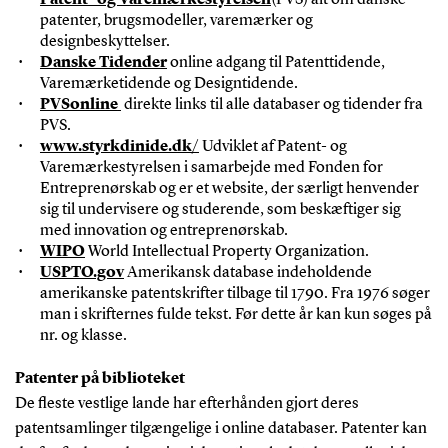
Patent- og Varemærkestyrelsen
(PVS) alt om danske
patenter, brugsmodeller, varemærker og
designbeskyttelser.
Danske Tidender
online adgang til Patenttidende,
Varemærketidende og Designtidende.
PVSonline
direkte links til alle databaser og tidender fra
PVS.
www.styrkdinide.dk/
Udviklet af Patent- og
Varemærkestyrelsen i samarbejde med Fonden for
Entreprenørskab og er et website, der særligt henvender
sig til undervisere og studerende, som beskæftiger sig
med innovation og entreprenørskab.
WIPO
World Intellectual Property Organization.
USPTO.gov
Amerikansk database indeholdende
amerikanske patentskrifter tilbage til 1790. Fra 1976 søger
man i skrifternes fulde tekst. Før dette år kan kun søges på
nr. og klasse.
Patenter på biblioteket
De fleste vestlige lande har efterhånden gjort deres
patentsamlinger tilgængelige i online databaser. Patenter kan