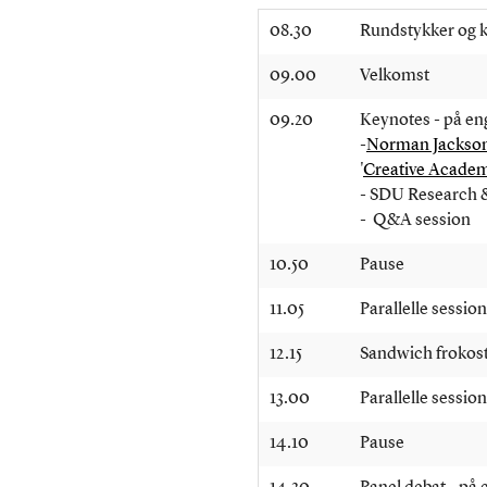
08.30
Rundstykker og k
09.00
Velkomst
09.20
Keynotes - på en
-
Norman Jackso
'
Creative Acade
- SDU Research 
- Q&A session
10.50
Pause
11.05
Parallelle sessio
12.15
Sandwich frokos
13.00
Parallelle sessio
14.10
Pause