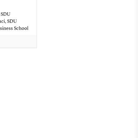
r, SDU
aci, SDU
siness School