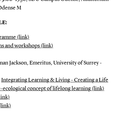
 Odense M
E:
ramme (link)
ns and workshops (link
)
n Jackson, Emeritus, University of Surrey -
:
Integrating Learning & Living - Creating a Life
ecological concept of lifelong learning (link)
link)
link)