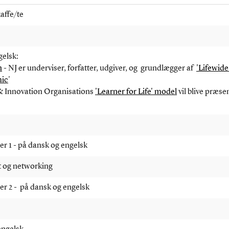
affe/te
gelsk:
n
- NJ er underviser, forfatter, udgiver, og grundlægger af
'Lifewid
mic
'
& Innovation Organisations
'Learner for Life' model
vil blive præse
ner 1 - på dansk og engelsk
t og networking
ner 2 - på dansk og engelsk