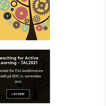
eaching for Active
Learning - TAL2021
eriale fra TAL konferencen
holdt på SDU 11. november
2021
LÆS MERE