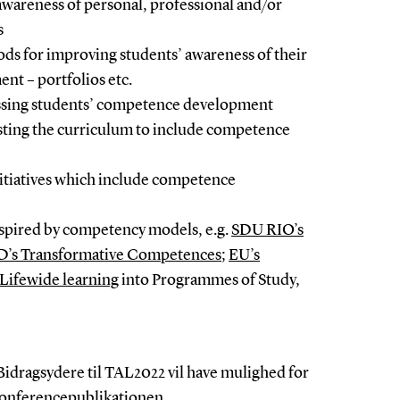
wareness of personal, professional and/or
s
ds for improving students’ awareness of their
t – portfolios etc.
ssing students’ competence development
sting the curriculum to include competence
itiatives which include competence
nspired by competency models, e.g.
SDU RIO’s
’s Transformative Competences
;
EU’s
 Lifewide learning
into Programmes of Study,
Bidragsydere til TAL2022 vil have mulighed for
 konferencepublikationen.