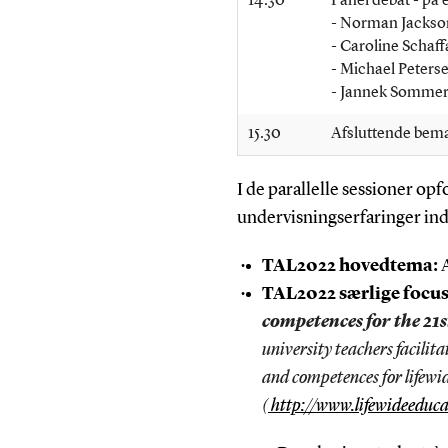
14.30
Panel debat - på 
- Norman Jackso
- Caroline Schaff
- Michael Peters
- Jannek Sommer 
15.30
Afsluttende bemær
I de parallelle sessioner opf
undervisningserfaringer ind
TAL2022 hovedtema:
TAL2022 særlige focu
competences for the 21
university teachers facilita
and competences for lifewid
(
http://www.lifewideeduc