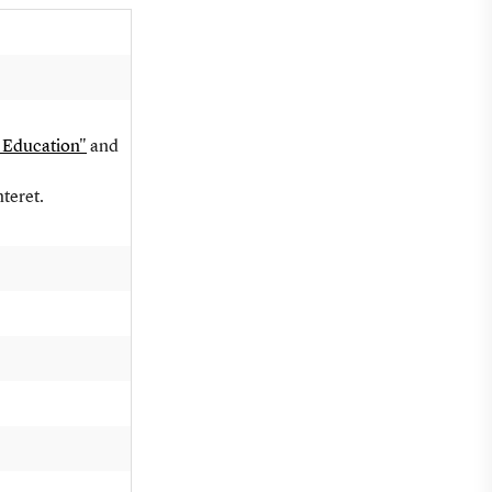
e Education"
and
nteret.