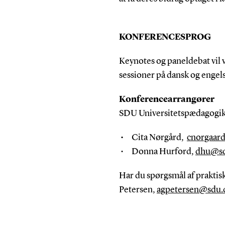
KONFERENCESPROG
Keynotes og paneldebat vil v
sessioner på dansk og enge
Konferencearrangører
SDU Universitetspædagogik
Cita Nørgård,
cnorgaar
Donna Hurford,
dhu@sd
Har du
spørgsmål af praktisk
Petersen,
agpetersen@sdu.