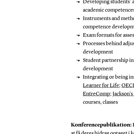
Developing students’ a
academic competence
Instruments and metho
competence developmen
Exam formats for asse
Processes behind adju
development
Student partnership in
development
Integrating or being i
Learner for Life
;
OECD
EntreComp
;
Jackson’s
courses, classes
Konferencepublikation:
at få deres bidrag optaget i