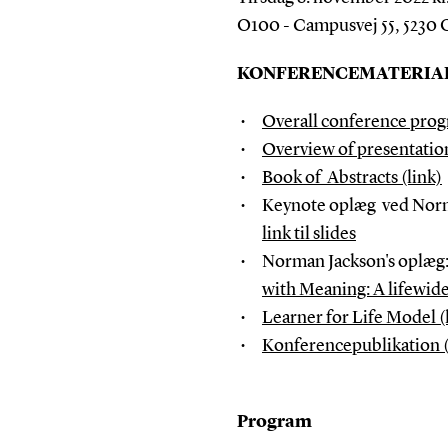
O100 - Campusvej 55, 5230
KONFERENCEMATERIAL
Overall conference prog
Overview of presentatio
Book of Abstracts (link)
Keynote oplæg ved Norma
link til slides
Norman Jackson's oplæg
with Meaning: A lifewide-
Learner for Life Model (
Konferencepublikation (
Program