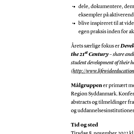
dele, dokumentere, dem
eksempler på aktiverende
blive inspireret til at vi
egen praksis inden for a
Årets særlige fokus er
Devel
st
the 21
Century
– share and
student development of their hol
(
http://www.lifewideeducatio
Målgruppen
er primært me
Region Syddanmark. Konfere
abstracts og tilmeldinger fr
og uddannelsesinstitutione
Tid og sted
Tirsdag 8. november 2022 k