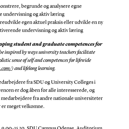
onstrere, begrunde og analysere egne
 undervisning og aktiv læring
dereudvikle egen aktuel praksis eller udvikle en ny
ktiverende undervisning og aktiv læring
oping student and graduate competences for
be inspired by ways university teachers facilitate
istic sense of self and competences for lifewide
n.com/
) and lifelong learning.
darbejdere fra SDU og University Colleges i
ncen er dog åben for alle interesserede, og
a medarbejdere fra andre nationale universiteter
r er meget velkomne.
l. 9.00-15.30, SDU Campus Odense, Auditorium