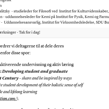
engelsk
n
alitzky - studieleder for Filosofi ved Institut for Kulturvidenskabe
en - uddannelsesleder for Kemi på Institut for Fysik, Kemi og Farm
- Uddannelsesansvarlig, Institut for Virksomhedsledelse, SDU Bu
kninger - Tak for i dag!
ordrer vi deltagerne til at dele deres
enfor disse spor:
Aktiverende undervisning og aktiv læring
s:
Developing student and graduate
st Century
– share and be inspired by ways
te student development of their holistic sense of self
e and lifelong learning
ation.com/
).