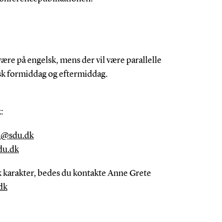
ære på engelsk, mens der vil være parallelle
lsk formiddag og eftermiddag.
:
d@sdu.dk
u.dk
 karakter,
bedes du kontakte Anne Grete
dk