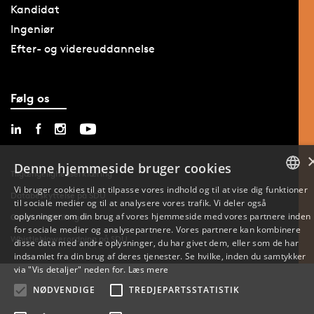
Kandidat
Ingeniør
Efter- og videreuddannelse
Følg os
Denne hjemmeside bruger cookies
Tilgængelighedserklæring
Vi bruger cookies til at tilpasse vores indhold og til at vise dig funktioner
Databeskyttelse på SDU
til sociale medier og til at analysere vores trafik. Vi deler også
DANISH
oplysninger om din brug af vores hjemmeside med vores partnere inden
Cookie-indstillinger
for sociale medier og analysepartnere. Vores partnere kan kombinere
ENGLISH
Whistleblowerordning på SDU
disse data med andre oplysninger, du har givet dem, eller som de har
indsamlet fra din brug af deres tjenester. Se hvilke, inden du samtykker
DANISH
via "Vis detaljer" neden for.
Læs mere
NØDVENDIGE
TREDJEPARTSSTATISTIK