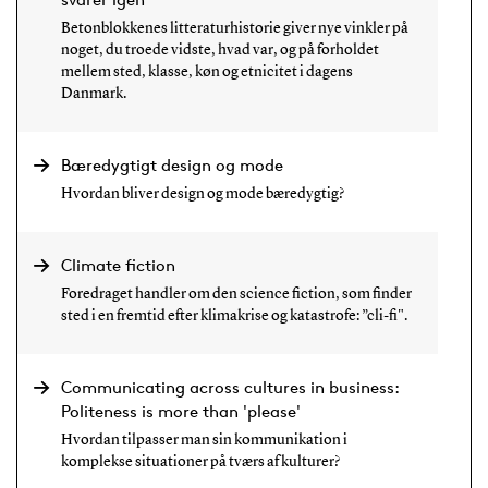
Betonblokkenes litteraturhistorie giver nye vinkler på
noget, du troede vidste, hvad var, og på forholdet
mellem sted, klasse, køn og etnicitet i dagens
Danmark.
Bæredygtigt design og mode
Hvordan bliver design og mode bæredygtig?
Climate fiction
Foredraget handler om den science fiction, som finder
sted i en fremtid efter klimakrise og katastrofe: ”cli-fi".
Communicating across cultures in business:
Politeness is more than 'please'
Hvordan tilpasser man sin kommunikation i
komplekse situationer på tværs af kulturer?