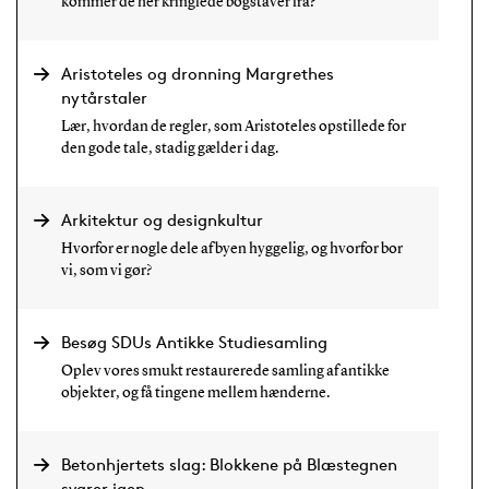
kommer de her kringlede bogstaver fra?
Aristoteles og dronning Margrethes
nytårstaler
Lær, hvordan de regler, som Aristoteles opstillede for
den gode tale, stadig gælder i dag.
Arkitektur og designkultur
Hvorfor er nogle dele af byen hyggelig, og hvorfor bor
vi, som vi gør?
Besøg SDUs Antikke Studiesamling
Oplev vores smukt restaurerede samling af antikke
objekter, og få tingene mellem hænderne.
Betonhjertets slag: Blokkene på Blæstegnen
svarer igen