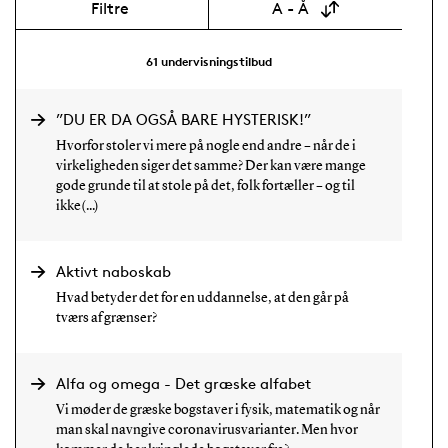
Filtre
A - Å
61
undervisningstilbud
”DU ER DA OGSÅ BARE HYSTERISK!”
Hvorfor stoler vi mere på nogle end andre – når de i
virkeligheden siger det samme? Der kan være mange
gode grunde til at stole på det, folk fortæller – og til
ikke(...)
Aktivt naboskab
Hvad betyder det for en uddannelse, at den går på
tværs af grænser?
Alfa og omega - Det græske alfabet
Vi møder de græske bogstaver i fysik, matematik og når
man skal navngive coronavirusvarianter. Men hvor