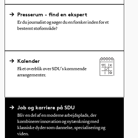
Presserum - find en ekspert
Er du journalist og søger du en forsker inden for et
bestemt stofområde?
Kalender
Få et overblik over SDU's kommende
arrangementer.
Job og karriere på SDU
Bliv en del af en moderne arbejdsplads, der
kombinerer innovation og nytænkning med
klassiske dyder som dannelse, specialisering og
viden.