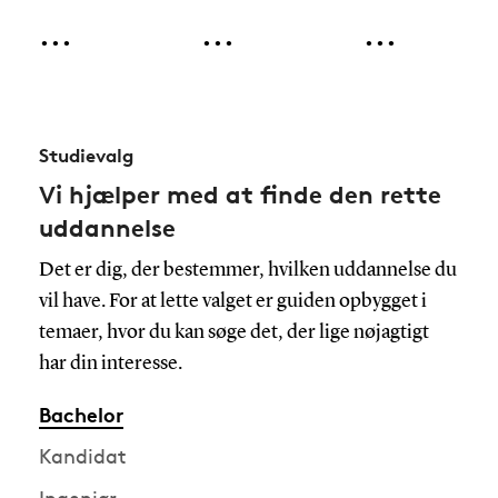
er blevet
er godt nok
studerende
...
...
...
tilbudt en
stille på
holder
studieplads
campus.
sommerferie,
på Syddansk
Men
skruer vi - i
Universitet i
heldigvis er
anledning af
Odense,
der kun en
at
Studievalg
Sønderborg,
måneds tid
universitetet
Vi hjælper med at finde den rette
Esbjerg,
til, at alle
fylder 60 år i
Kolding og
gange,
år 🎉 - tiden
uddannelse
Vejle 🎓 Vi
laboratorier
tilbage til
Det er dig, der bestemmer, hvilken uddannelse du
glæder os til
og
Odense
vil have. For at lette valget er guiden opbygget i
at se jer til
auditorier
Universitet,
studiestart i
igen bliver
som det tog
temaer, hvor du kan søge det, der lige nøjagtigt
fyldt. Og vi
sig ud i
har din interesse.
glæder os til
1970’erne
a
Bachelor
Kandidat