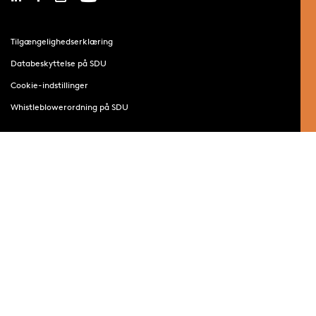
Tilgængelighedserklæring
Databeskyttelse på SDU
Cookie-indstillinger
Whistleblowerordning på SDU