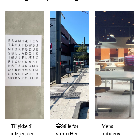
Tillykke til
🤫Stille før
Mens
alle jer, der
storm Her
nutidens