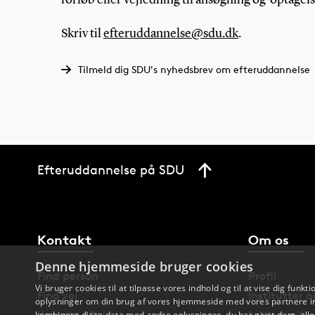
forløb eller vejledning til ansøgning og optagel
Skriv til
efteruddannelse@sdu.dk
.
Tilmeld dig SDU's nyhedsbrev om efteruddannelse
Efteruddannelse på SDU
Kontakt
Om os
Denne hjemmeside bruger cookies
Find person
Profil
Vi bruger cookies til at tilpasse vores indhold og til at vise dig funkti
Find vej
Institutter 
oplysninger om din brug af vores hjemmeside med vores partnere in
kombinere disse data med andre oplysninger, du har givet dem, eller