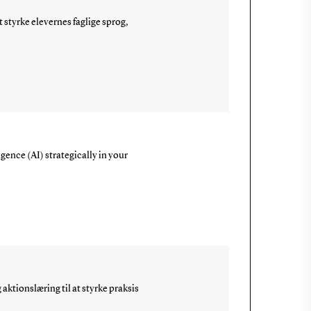
t styrke elevernes faglige sprog,
gence (AI) strategically in your
ktionslæring til at styrke praksis