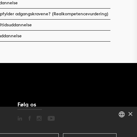
ddannelse
e opfylder adgangskravene? (Realkompetencevurdering)
eltidsuddannelse
ruddannelse
Følg os
×
DANISH