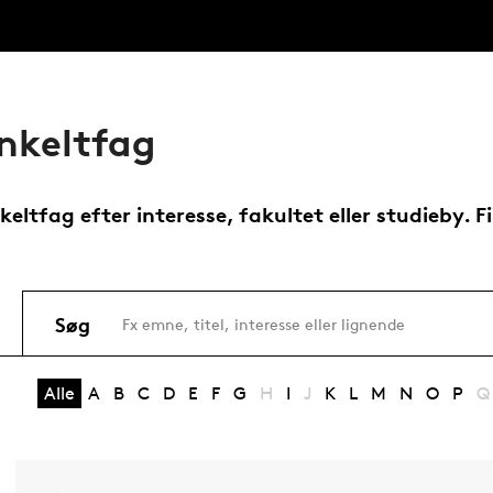
enkeltfag
eltfag efter interesse, fakultet eller studieby. Fi
Søg
Alle
A
B
C
D
E
F
G
H
I
J
K
L
M
N
O
P
Q