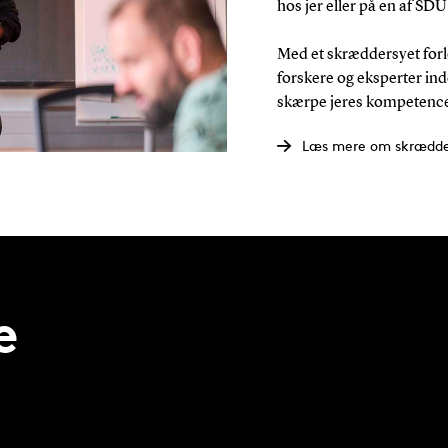
hos jer eller på en af SD
Med et skræddersyet forlø
forskere og eksperter ind
skærpe jeres kompetencer
Læs mere om skrædder
e