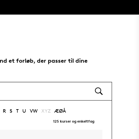
nd et forløb, der passer til dine
R
S
T
U
VW
XYZ
ÆØÅ
125
kurser og enkeltfag