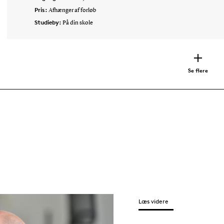
Pris:
Afhænger af forløb
Studieby:
På din skole
Se flere
Læs videre