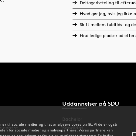
se.
Deltagerbetaling til efteru
Hvad gør jeg, hvis jeg ikk
Skift mellem fuldtids- og d
Find ledige pladser på efte
Uddannelser på SDU
Bachelor
oner til sociale medier og til at analysere vores trafik. Vi deler også
og centre
Kandidat
den for sociale medier og analysepartnere. Vores partnere kan
 som de har indsamlet fra din brug af deres tjenester. Se hvilke,