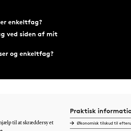
ler enkeltfag?
ag ved siden af mit
rser og enkeltfag?
Praktisk informati
jælp til at skræddersy et
Økonomisk tilskud til efte