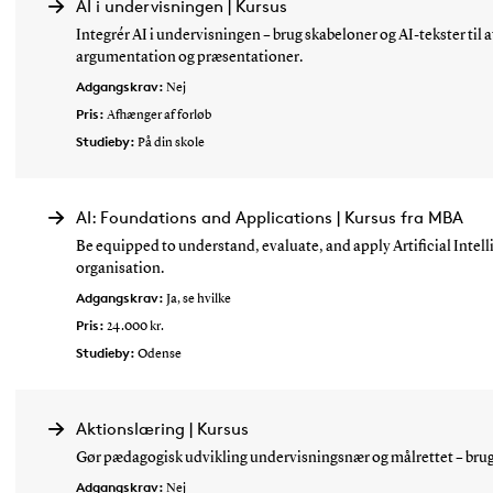
AI i undervisningen | Kursus
Integrér AI i undervisningen – brug skabeloner og AI-tekster til a
argumentation og præsentationer.
Adgangskrav:
Nej
Pris:
Afhænger af forløb
Studieby:
På din skole
AI: Foundations and Applications | Kursus fra MBA
Be equipped to understand, evaluate, and apply Artificial Intelli
organisation.
Adgangskrav:
Ja, se hvilke
Pris:
24.000 kr.
Studieby:
Odense
Aktionslæring | Kursus
Gør pædagogisk udvikling undervisningsnær og målrettet – brug a
Adgangskrav:
Nej