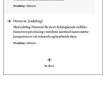
Studieby:
Odense
Historie (sidefag)
Med sidefag i Historie får du et dybdegående indblik i
historiens påvirkning i nutidens samfund samt stærke
kompetencer i at indsamle og bearbejde data.
Studieby:
Odense
Se flere