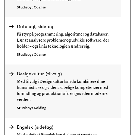
Studieby:
Odense
Datalogi, sidefag
Få styr på programmering, algoritmer og databaser.
Lær at analysere problemer og udvikle software, der
holder – også når teknologien ændrer sig.
Studieby:
Odense
Designkultur (tilvalg)
Med tilvalg i Designkultur kan du kombinere dine
humanistiske og videnskabelige kompetencer med
formidling og produktion af designs i den moderne
verden.
Studieby:
Kolding
Engelsk (sidefag)
Med sidefag i Engelsk kan du lære at varetage