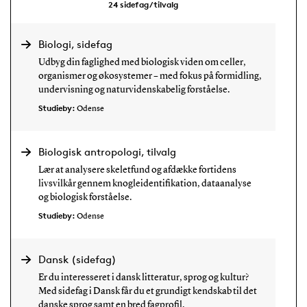
24
sidefag/ tilvalg
Biologi, sidefag
Udbyg din faglighed med biologisk viden om celler,
organismer og økosystemer – med fokus på formidling,
undervisning og naturvidenskabelig forståelse.
Studieby:
Odense
Biologisk antropologi, tilvalg
Lær at analysere skeletfund og afdække fortidens
livsvilkår gennem knogleidentifikation, dataanalyse
og biologisk forståelse.
Studieby:
Odense
Dansk (sidefag)
Er du interesseret i dansk litteratur, sprog og kultur?
Med sidefag i Dansk får du et grundigt kendskab til det
danske sprog samt en bred fagprofil.