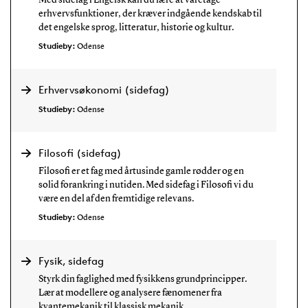
erhvervsfunktioner, der kræver indgående kendskab til
det engelske sprog, litteratur, historie og kultur.
Studieby:
Odense
Erhvervsøkonomi (sidefag)
Studieby:
Odense
Filosofi (sidefag)
Filosofi er et fag med årtusinde gamle rødder og en
solid forankring i nutiden. Med sidefag i Filosofi vi du
være en del af den fremtidige relevans.
Studieby:
Odense
Fysik, sidefag
Styrk din faglighed med fysikkens grundprincipper.
Lær at modellere og analysere fænomener fra
kvantemekanik til klassisk mekanik.