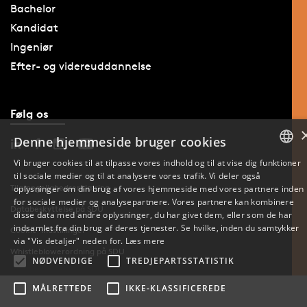
Bachelor
Kandidat
Ingeniør
Efter- og videreuddannelse
Følg os
Denne hjemmeside bruger cookies
Vi bruger cookies til at tilpasse vores indhold og til at vise dig funktioner
til sociale medier og til at analysere vores trafik. Vi deler også
DANISH
Tilgængelighedserklæring
oplysninger om din brug af vores hjemmeside med vores partnere inden
for sociale medier og analysepartnere. Vores partnere kan kombinere
ENGLISH
Databeskyttelse på SDU
disse data med andre oplysninger, du har givet dem, eller som de har
indsamlet fra din brug af deres tjenester. Se hvilke, inden du samtykker
Cookie-indstillinger
DANISH
via "Vis detaljer" neden for.
Læs mere
Whistleblowerordning på SDU
NØDVENDIGE
TREDJEPARTSSTATISTIK
MÅLRETTEDE
IKKE-KLASSIFICEREDE