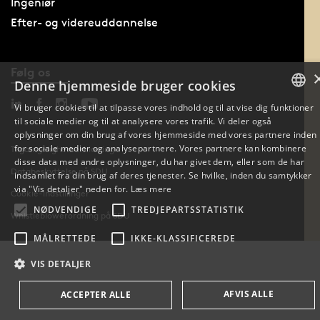
Ingeniør
Efter- og videreuddannelse
Følg os
Denne hjemmeside bruger cookies
Vi bruger cookies til at tilpasse vores indhold og til at vise dig funktioner
til sociale medier og til at analysere vores trafik. Vi deler også
DANISH
oplysninger om din brug af vores hjemmeside med vores partnere inden
for sociale medier og analysepartnere. Vores partnere kan kombinere
Tilgængelighedserklæring
ENGLISH
disse data med andre oplysninger, du har givet dem, eller som de har
Databeskyttelse på SDU
indsamlet fra din brug af deres tjenester. Se hvilke, inden du samtykker
DANISH
via "Vis detaljer" neden for.
Læs mere
Cookie-indstillinger
NØDVENDIGE
TREDJEPARTSSTATISTIK
Whistleblowerordning på SDU
MÅLRETTEDE
IKKE-KLASSIFICEREDE
VIS DETALJER
AFVIS ALLE
ACCEPTER ALLE