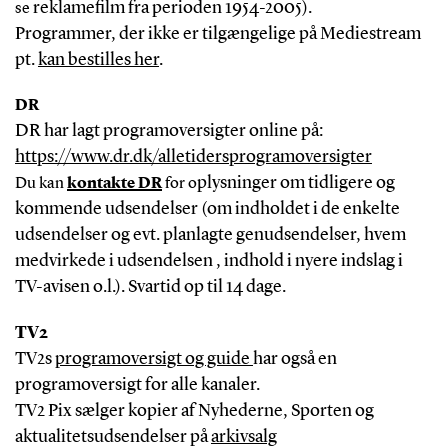
reklamefilm fra perioden 1954-2005).
se
Programmer, der ikke er tilgængelige på Mediestream
pt.
kan bestilles her
.
DR
DR har lagt programoversigter online på:
https://www.dr.dk/alletidersprogramoversigter
plysninger om tidligere og
Du kan
kontakte DR
for o
kommende udsendelser (om indholdet i de enkelte
udsendelser og evt. planlagte genudsendelser, hvem
medvirkede i udsendelsen , indhold i nyere indslag i
TV-avisen o.l.). Svartid op til 14 dage.
TV2
TV2s
programoversigt og guide
har også en
programoversigt for alle kanaler.
TV2 Pix sælger kopier af Nyhederne, Sporten og
aktualitetsudsendelser på
arkivsalg