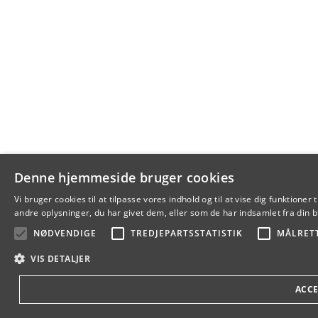
Denne hjemmeside bruger cookies
Vi bruger cookies til at tilpasse vores indhold og til at vise dig funkti
andre oplysninger, du har givet dem, eller som de har indsamlet fra din br
NØDVENDIGE
TREDJEPARTSSTATISTIK
MÅLRET
VIS DETALJER
ACCE