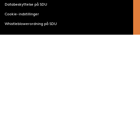
Databeskyttelse på SDU
Cookie-indstillinger
Whistleblowerordning på SDU